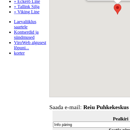
» Eckerö Line
» Tallink Silja
» Viking Line
Laevaliiklus
saartele
Kontserdid ja
sündmused
ViroWeb algusest
lõpuni...
korter
Pärnu majoitus
huoneisto.eu
Saada e-mail:
Reiu Puhkekeskus
Pealkiri