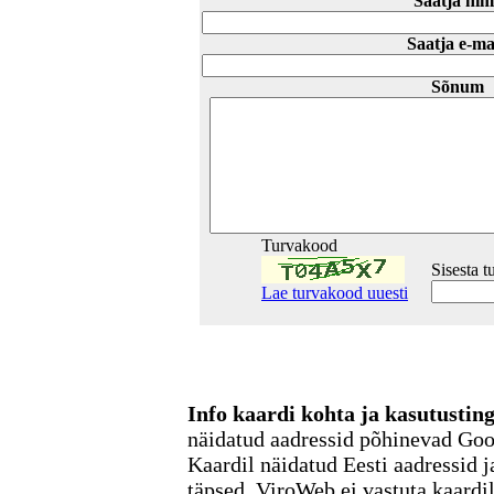
Saatja nim
Saatja e-ma
Sõnum
Turvakood
Sisesta 
Lae turvakood uuesti
Info kaardi kohta ja kasutusti
näidatud aadressid põhinevad Go
Kaardil näidatud Eesti aadressid j
täpsed. ViroWeb ei vastuta kaardi