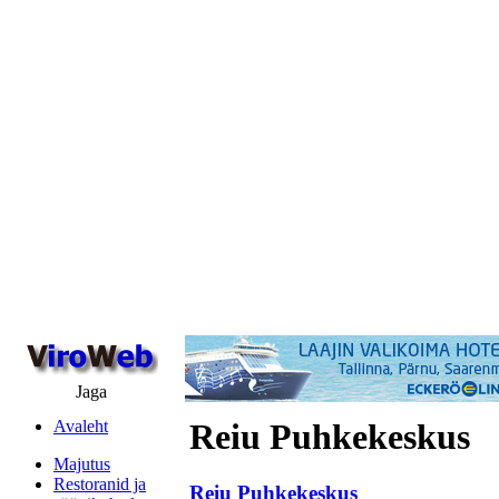
Jaga
Avaleht
Reiu Puhkekeskus
Majutus
Restoranid ja
Reiu Puhkekeskus