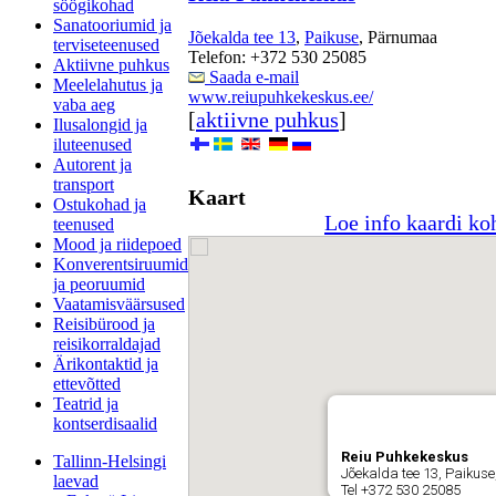
söögikohad
Sanatooriumid ja
Jõekalda tee 13
,
Paikuse
, Pärnumaa
terviseteenused
Telefon: +372 530 25085
Aktiivne puhkus
Saada e-mail
Meelelahutus ja
www.reiupuhkekeskus.ee/
vaba aeg
[
aktiivne puhkus
]
Ilusalongid ja
iluteenused
Autorent ja
transport
Kaart
Ostukohad ja
Loe info kaardi ko
teenused
Mood ja riidepoed
Konverentsiruumid
ja peoruumid
Vaatamisväärsused
Reisibürood ja
reisikorraldajad
Ärikontaktid ja
ettevõtted
Teatrid ja
kontserdisaalid
Reiu Puhkekeskus
Tallinn-Helsingi
Jõekalda tee 13, Paikus
laevad
Tel +372 530 25085