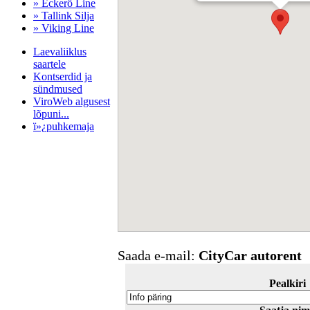
» Eckerö Line
» Tallink Silja
» Viking Line
Laevaliiklus
saartele
Kontserdid ja
sündmused
ViroWeb algusest
lõpuni...
ï»¿puhkemaja
Pärnu majoitus
huoneisto.eu
Saada e-mail:
CityCar autorent
Pealkiri