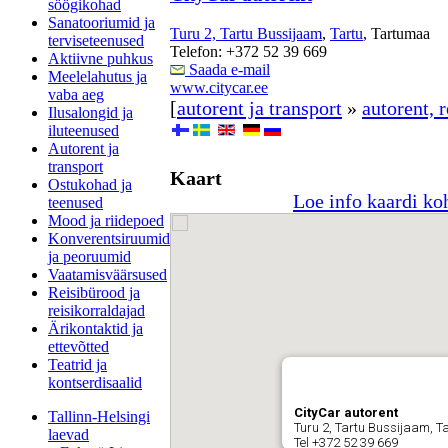
söögikohad
Sanatooriumid ja
Turu 2, Tartu Bussijaam
,
Tartu
, Tartumaa
terviseteenused
Telefon: +372 52 39 669
Aktiivne puhkus
Saada e-mail
Meelelahutus ja
www.citycar.ee
vaba aeg
[
autorent ja transport
»
autorent, 
Ilusalongid ja
iluteenused
Autorent ja
transport
Kaart
Ostukohad ja
Loe info kaardi ko
teenused
Mood ja riidepoed
Konverentsiruumid
ja peoruumid
Vaatamisväärsused
Reisibürood ja
reisikorraldajad
Ärikontaktid ja
ettevõtted
Teatrid ja
kontserdisaalid
CityCar autorent
Tallinn-Helsingi
Turu 2, Tartu Bussijaam, T
laevad
Tel +372 52 39 669