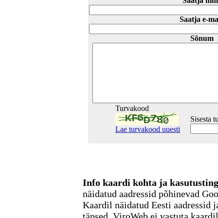
Saatja nim
Saatja e-ma
Sõnum
Turvakood
Sisesta 
Lae turvakood uuesti
Info kaardi kohta ja kasutusti
näidatud aadressid põhinevad Go
Kaardil näidatud Eesti aadressid j
täpsed. ViroWeb ei vastuta kaardi