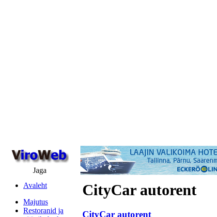
Jaga
Avaleht
CityCar autorent
Majutus
Restoranid ja
CityCar autorent