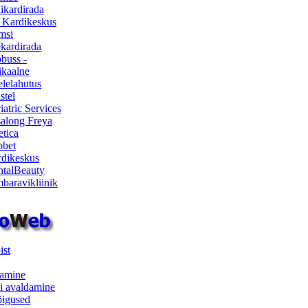
ikardirada
 Kardikeskus
msi
ekardirada
buss -
kaalne
lelahutus
stel
iatric Services
salong Freya
etica
obet
dikeskus
talBeauty
baravikliinik
ist
samine
i avaldamine
iõigused