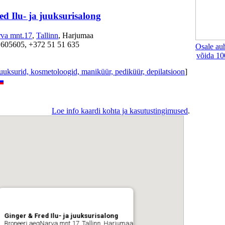
d Ilu- ja juuksurisalong
rva mnt.17
,
Tallinn
, Harjumaa
 605605, +372 51 51 635
Osale au
võida 10
juuksurid, kosmetoloogid, maniküür, pediküür, depilatsioon
]
Loe info kaardi kohta ja kasutustingimused
.
Ginger & Fred Ilu- ja juuksurisalong
Broneeri aegNarva mnt.17, Tallinn, Harjumaa