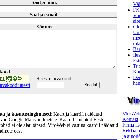
Saatja nimi
:
Väl
FK
Saatja e-mail
:
Vii
sis
Glo
Sõnum
Uni
mee
rata
Bar
Ilu
Est
Tri
Kar
akood
Den
Sisesta turvakood
ham
urvakood uuesti
ViroWeb
hta ja kasutustingimused
: Kaart ja kaardil näidatud
Kontakt
evad Google Maps andmetele. Kaardil näidatud Eesti
Firma li
kohad ei ole alati täpsed. ViroWeb ei vastuta kaardil näidatud
Reklaam
ndmete eest.
ja autor