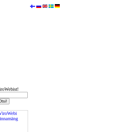
iroWebist!