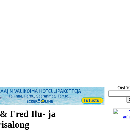
Otsi V
& Fred Ilu- ja
isalong