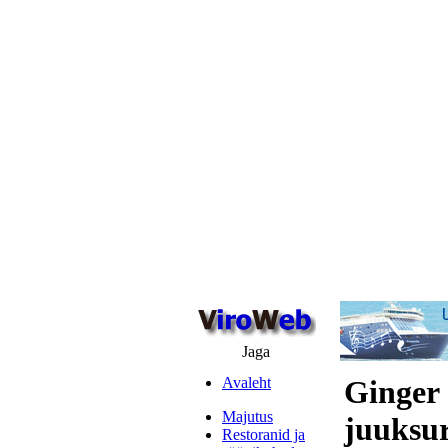
Jaga
Avaleht
Ginger 
Majutus
juuksur
Restoranid ja