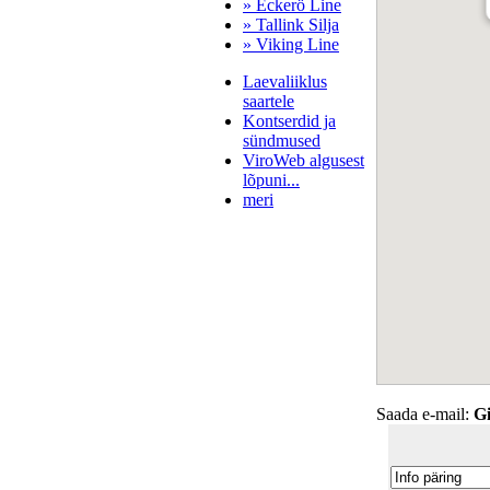
» Eckerö Line
» Tallink Silja
» Viking Line
Laevaliiklus
saartele
Kontserdid ja
sündmused
ViroWeb algusest
lõpuni...
meri
Pärnu majoitus
huoneisto.eu
Saada e-mail:
Gi