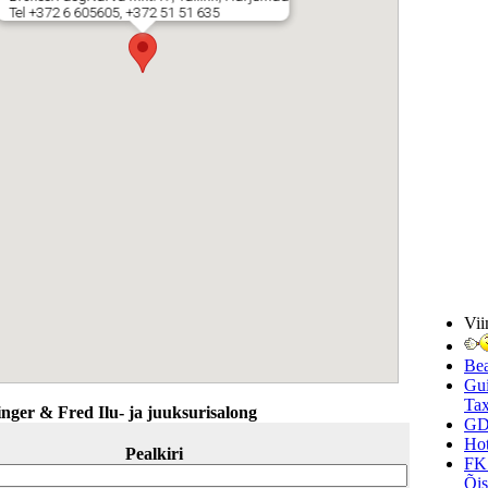
Tel +372 6 605605, +372 51 51 635
Vii
Be
Gui
Tax
nger & Fred Ilu- ja juuksurisalong
GD
Hot
Pealkiri
FK
Õi