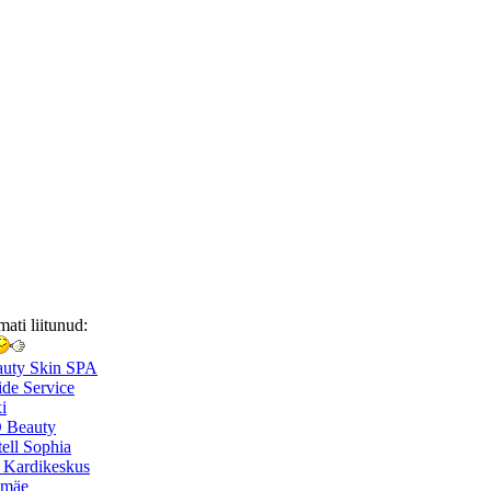
mati liitunud:
auty Skin SPA
de Service
i
 Beauty
ell Sophia
 Kardikeskus
smäe