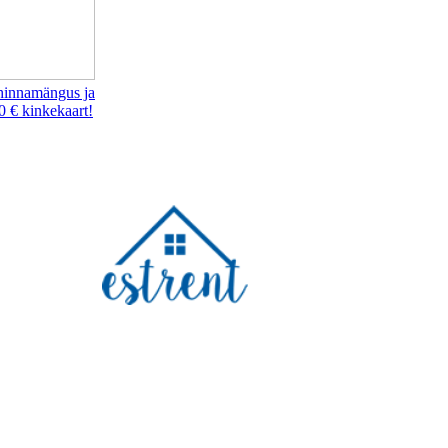
hinnamängus ja
0 € kinkekaart!