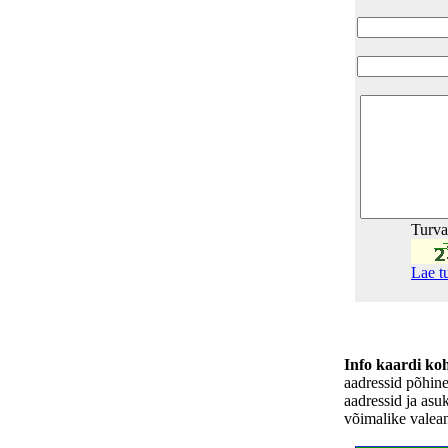
Turv
Lae t
Info kaardi ko
aadressid põhin
aadressid ja asu
võimalike valea