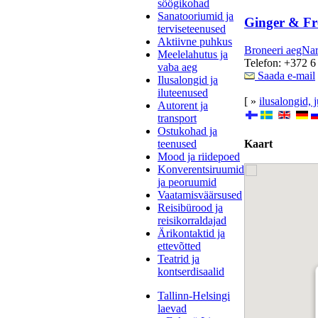
söögikohad
Sanatooriumid ja
Ginger & Fre
terviseteenused
Aktiivne puhkus
Broneeri aegNa
Meelelahutus ja
Telefon: +372 6
vaba aeg
Saada e-mail
Ilusalongid ja
iluteenused
[ »
ilusalongid, 
Autorent ja
transport
Ostukohad ja
teenused
Kaart
Mood ja riidepoed
Konverentsiruumid
ja peoruumid
Vaatamisväärsused
Reisibürood ja
reisikorraldajad
Ärikontaktid ja
ettevõtted
Teatrid ja
kontserdisaalid
Tallinn-Helsingi
laevad