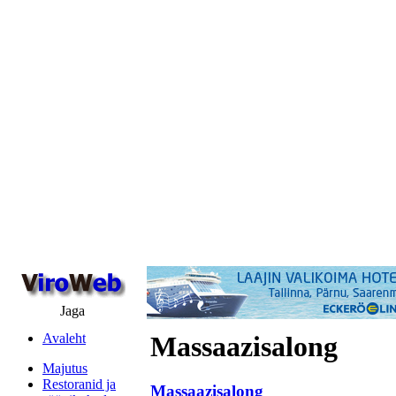
Jaga
Avaleht
Massaazisalong
Majutus
Restoranid ja
Massaazisalong