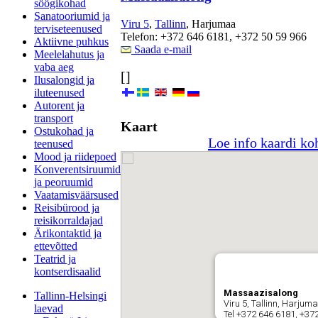
söögikohad
Sanatooriumid ja
Viru 5
,
Tallinn
, Harjumaa
terviseteenused
Telefon: +372 646 6181, +372 50 59 966
Aktiivne puhkus
Saada e-mail
Meelelahutus ja
vaba aeg
[]
Ilusalongid ja
iluteenused
Autorent ja
transport
Kaart
Ostukohad ja
Loe info kaardi ko
teenused
Mood ja riidepoed
Konverentsiruumid
ja peoruumid
Vaatamisväärsused
Reisibürood ja
reisikorraldajad
Ärikontaktid ja
ettevõtted
Teatrid ja
kontserdisaalid
Massaazisalong
Tallinn-Helsingi
Viru 5, Tallinn, Harjum
laevad
Tel +372 646 6181, +37