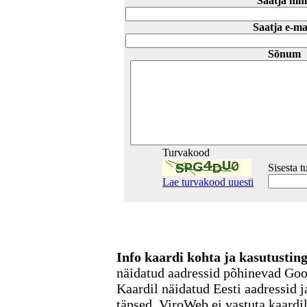
Saatja nim
Saatja e-ma
Sõnum
Turvakood
Sisesta 
Lae turvakood uuesti
Info kaardi kohta ja kasutusti
näidatud aadressid põhinevad Go
Kaardil näidatud Eesti aadressid j
täpsed. ViroWeb ei vastuta kaardi