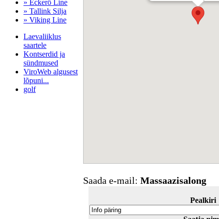
» Eckerö Line
» Tallink Silja
» Viking Line
Laevaliiklus
saartele
Kontserdid ja
sündmused
ViroWeb algusest
lõpuni...
golf
Pärnu majoitus
huoneisto.eu
Saada e-mail:
Massaazisalong
Pealkiri