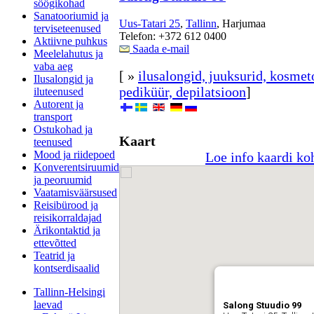
söögikohad
Sanatooriumid ja
Uus-Tatari 25
,
Tallinn
, Harjumaa
terviseteenused
Telefon: +372 612 0400
Aktiivne puhkus
Saada e-mail
Meelelahutus ja
vaba aeg
[ »
ilusalongid, juuksurid, kosmet
Ilusalongid ja
pediküür, depilatsioon
]
iluteenused
Autorent ja
transport
Ostukohad ja
Kaart
teenused
Mood ja riidepoed
Loe info kaardi ko
Konverentsiruumid
ja peoruumid
Vaatamisväärsused
Reisibürood ja
reisikorraldajad
Ärikontaktid ja
ettevõtted
Teatrid ja
kontserdisaalid
Tallinn-Helsingi
laevad
Salong Stuudio 99