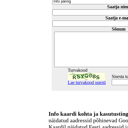
Saatja nim
Saatja e-ma
Sõnum
Turvakood
Sisesta 
Lae turvakood uuesti
Info kaardi kohta ja kasutusti
näidatud aadressid põhinevad Go
Kaardil näidatud Eesti aadressid j