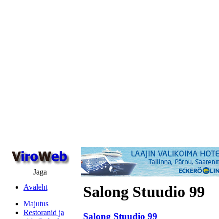
Jaga
Avaleht
Salong Stuudio 99
Majutus
Restoranid ja
Salong Stuudio 99