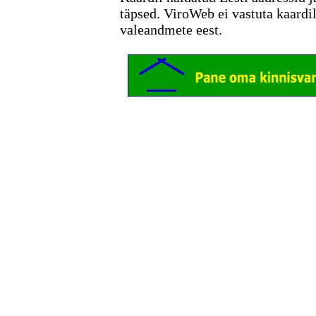
täpsed. ViroWeb ei vastuta kaardi
valeandmete eest.