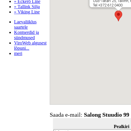
Uus-Tatari 25, Tallinn
» Eckerö Line
Tel +372 612 0400
» Tallink Silja
» Viking Line
Laevaliiklus
saartele
Kontserdid ja
sündmused
ViroWeb algusest
lõpuni...
meri
Pärnu majoitus
huoneisto.eu
Saada e-mail:
Salong Stuudio 99
Pealkiri