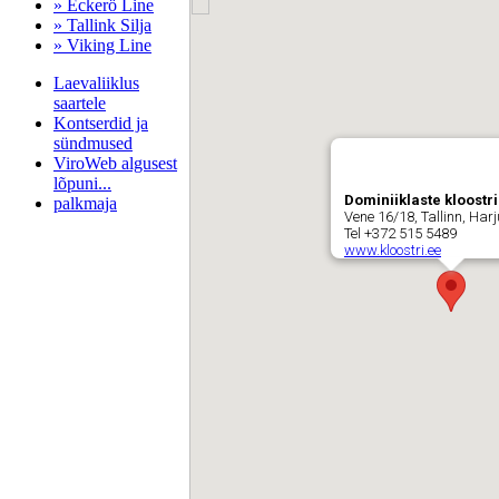
» Eckerö Line
» Tallink Silja
» Viking Line
Laevaliiklus
saartele
Kontserdid ja
sündmused
ViroWeb algusest
lõpuni...
Dominiiklaste kloost
palkmaja
Vene 16/18, Tallinn, Ha
Tel +372 515 5489
www.kloostri.ee
Pärnu majoitus
huoneisto.eu