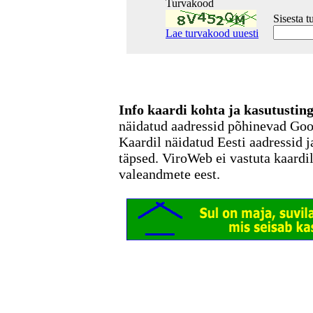
Turvakood
Sisesta 
Lae turvakood uuesti
Info kaardi kohta ja kasutusti
näidatud aadressid põhinevad Go
Kaardil näidatud Eesti aadressid j
täpsed. ViroWeb ei vastuta kaardi
valeandmete eest.