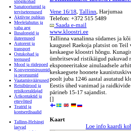
söögikohad
Sanatooriumid ja
Vene 16/18
,
Tallinn
, Harjumaa
terviseteenused
Aktiivne puhkus
Telefon: +372 515 5489
Meelelahutus ja
Saada e-mail
vaba aeg
www.kloostri.ee
Ilusalongid ja
Tallinna vanalinna südames ja k
iluteenused
Autorent ja
kaugusel Raekoja platsist on Teil
transport
keskaegse kloostri hõngu. Kunagis
Ostukohad ja
ümbritsevad ristikäigud pakuvad r
teenused
Mood ja riidepoed
eksponeeritakse ainulaadsele arhit
Konverentsiruumid
keskaegsete hoonete kaunistuski
ja peoruumid
poolt juba 1246 aastal asutatud klo
Vaatamisväärsused
Eestis ühed vanimad ja raidkivide
Reisibürood ja
reisikorraldajad
pärineb 15-17 sajandist.
Ärikontaktid ja
[]
ettevõtted
Teatrid ja
kontserdisaalid
Kaart
Tallinn-Helsingi
Loe info kaardi ko
laevad