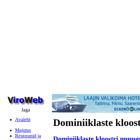
Jaga
Avaleht
Dominiiklaste kloo
Majutus
Restoranid ja
Dominiiklaste kloostri muus