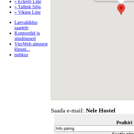
» Eckerö Line
» Tallink Silja
» Viking Line
Laevaliiklus
saartele
Kontserdid ja
sündmused
ViroWeb algusest
lõpuni...
puhkus
Pärnu majoitus
huoneisto.eu
Saada e-mail:
Nele Hostel
Pealkiri