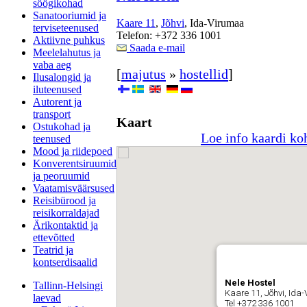
söögikohad
Sanatooriumid ja
Kaare 11
,
Jõhvi
, Ida-Virumaa
terviseteenused
Telefon: +372 336 1001
Aktiivne puhkus
Saada e-mail
Meelelahutus ja
vaba aeg
[
majutus
»
hostellid
]
Ilusalongid ja
iluteenused
Autorent ja
transport
Kaart
Ostukohad ja
Loe info kaardi ko
teenused
Mood ja riidepoed
Konverentsiruumid
ja peoruumid
Vaatamisväärsused
Reisibürood ja
reisikorraldajad
Ärikontaktid ja
ettevõtted
Teatrid ja
kontserdisaalid
Nele Hostel
Tallinn-Helsingi
Kaare 11, Jõhvi, Ida
laevad
Tel +372 336 1001