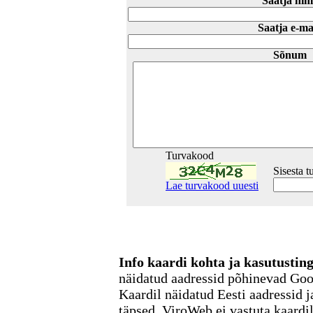
Saatja nim
Saatja e-ma
Sõnum
Turvakood
Sisesta 
Lae turvakood uuesti
Info kaardi kohta ja kasutusti
näidatud aadressid põhinevad Go
Kaardil näidatud Eesti aadressid j
täpsed. ViroWeb ei vastuta kaardi