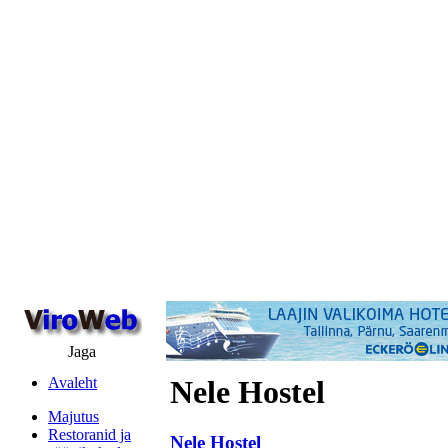
Jaga
Avaleht
Nele Hostel
Majutus
Restoranid ja
Nele Hostel