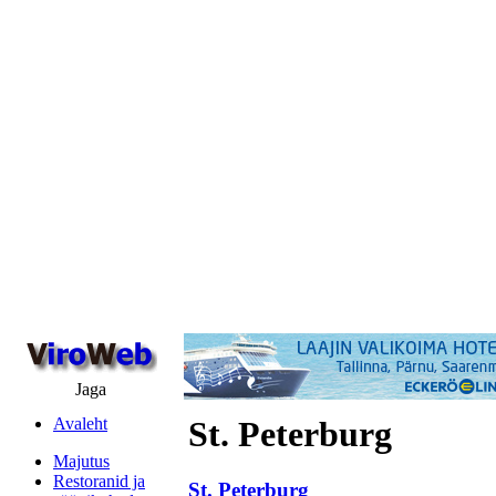
Jaga
Avaleht
St. Peterburg
Majutus
Restoranid ja
St. Peterburg