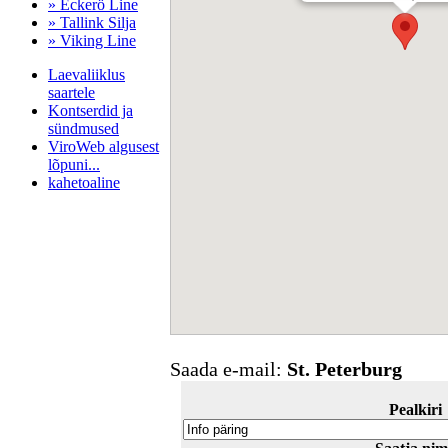
» Eckerö Line
» Tallink Silja
» Viking Line
Laevaliiklus
saartele
Kontserdid ja
sündmused
ViroWeb algusest
lõpuni...
kahetoaline
Pärnu majoitus
huoneisto.eu
Saada e-mail:
St. Peterburg
Pealkiri