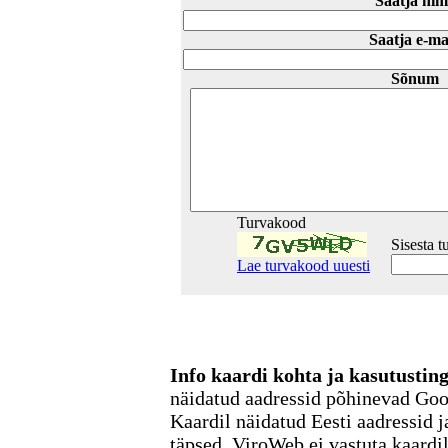
Saatja nim
Saatja e-ma
Sõnum
Turvakood
Sisesta 
Lae turvakood uuesti
Info kaardi kohta ja kasutusti
näidatud aadressid põhinevad Go
Kaardil näidatud Eesti aadressid j
täpsed. ViroWeb ei vastuta kaardi