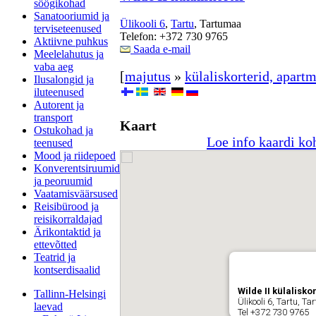
söögikohad
Sanatooriumid ja
Ülikooli 6
,
Tartu
, Tartumaa
terviseteenused
Telefon: +372 730 9765
Aktiivne puhkus
Saada e-mail
Meelelahutus ja
vaba aeg
[
majutus
»
külaliskorterid, apart
Ilusalongid ja
iluteenused
Autorent ja
transport
Kaart
Ostukohad ja
Loe info kaardi ko
teenused
Mood ja riidepoed
Konverentsiruumid
ja peoruumid
Vaatamisväärsused
Reisibürood ja
reisikorraldajad
Ärikontaktid ja
ettevõtted
Teatrid ja
kontserdisaalid
Wilde II külalisko
Tallinn-Helsingi
Ülikooli 6, Tartu, T
laevad
Tel +372 730 9765