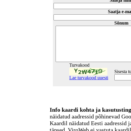
Saatja nim
Saatja e-ma
Sõnum
Turvakood
Sisesta 
Lae turvakood uuesti
Info kaardi kohta ja kasutusti
näidatud aadressid põhinevad Go
Kaardil näidatud Eesti aadressid j
täpsed. ViroWeb ei vastuta kaardi