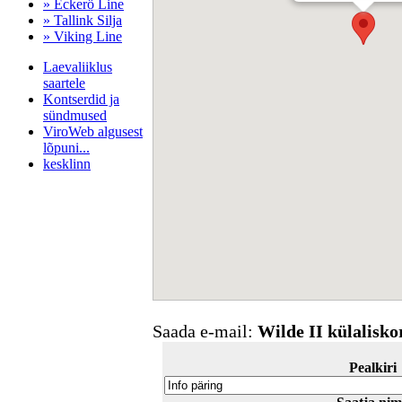
» Eckerö Line
» Tallink Silja
» Viking Line
Laevaliiklus
saartele
Kontserdid ja
sündmused
ViroWeb algusest
lõpuni...
kesklinn
Pärnu majoitus
huoneisto.eu
Saada e-mail:
Wilde II külalisko
Pealkiri