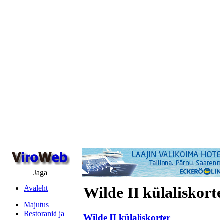
Jaga
Avaleht
Wilde II külaliskort
Majutus
Restoranid ja
Wilde II külaliskorter