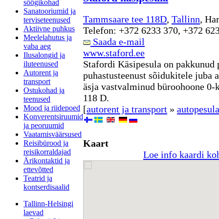
söögikohad
Sanatooriumid ja
Tammsaare tee 118D
,
Tallinn
, Ha
terviseteenused
Aktiivne puhkus
Telefon: +372 6233 370, +372 62
Meelelahutus ja
Saada e-mail
vaba aeg
www.staford.ee
Ilusalongid ja
Stafordi Käsipesula on pakkunud
iluteenused
Autorent ja
puhastusteenust sõidukitele juba 
transport
äsja vastvalminud büroohoone 0-
Ostukohad ja
118 D.
teenused
Mood ja riidepoed
[
autorent ja transport
»
autopesula
Konverentsiruumid
ja peoruumid
Vaatamisväärsused
Kaart
Reisibürood ja
reisikorraldajad
Loe info kaardi ko
Ärikontaktid ja
ettevõtted
Teatrid ja
kontserdisaalid
Tallinn-Helsingi
laevad