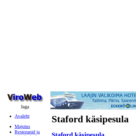
Jaga
Avaleht
Staford käsipesula
Majutus
Restoranid ja
Staford käsipesula