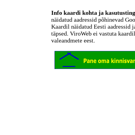
Info kaardi kohta ja kasutusti
näidatud aadressid põhinevad Go
Kaardil näidatud Eesti aadressid j
täpsed. ViroWeb ei vastuta kaardi
valeandmete eest.