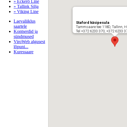
» Eckerö Line
» Tallink Silja
» Viking Line
Laevaliiklus
Staford käsipesula
saartele
Tammsaare tee 118D, Tallinn, 
Kontserdid ja
Tel +372 6233 370, +372 6233 3
sündmused
ViroWeb algusest
lõpuni...
Kuressaare
Pärnu majoitus
huoneisto.eu