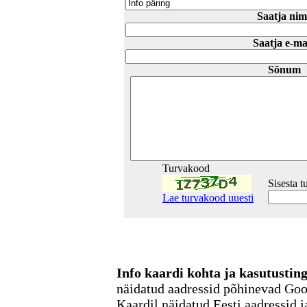
Saatja nim
Saatja e-ma
Sõnum
Turvakood
Sisesta 
Lae turvakood uuesti
Info kaardi kohta ja kasutusti
näidatud aadressid põhinevad Go
Kaardil näidatud Eesti aadressid j