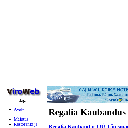
Jaga
Avaleht
Regalia Kaubandus
Majutus
Restoranid ja
Regalia Kaubandus OÜ Tõnismä