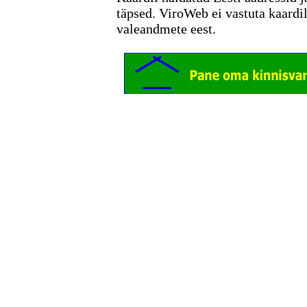
täpsed. ViroWeb ei vastuta kaardi
valeandmete eest.