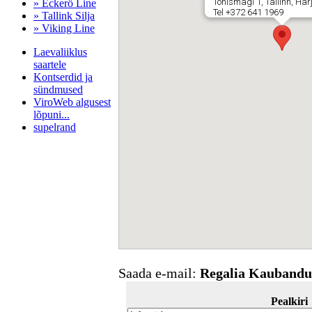
Tõnismägi 1, Tallinn, Ha
» Eckerö Line
Tel +372 641 1969
» Tallink Silja
» Viking Line
Laevaliiklus
saartele
Kontserdid ja
sündmused
ViroWeb algusest
lõpuni...
supelrand
Pärnu majoitus
huoneisto.eu
Saada e-mail:
Regalia Kaubandu
Pealkiri