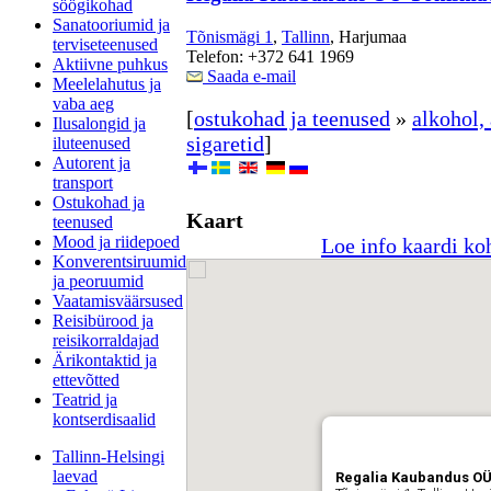
söögikohad
Sanatooriumid ja
Tõnismägi 1
,
Tallinn
, Harjumaa
terviseteenused
Telefon: +372 641 1969
Aktiivne puhkus
Saada e-mail
Meelelahutus ja
vaba aeg
[
ostukohad ja teenused
»
alkohol,
Ilusalongid ja
sigaretid
]
iluteenused
Autorent ja
transport
Ostukohad ja
Kaart
teenused
Mood ja riidepoed
Loe info kaardi ko
Konverentsiruumid
ja peoruumid
Vaatamisväärsused
Reisibürood ja
reisikorraldajad
Ärikontaktid ja
ettevõtted
Teatrid ja
kontserdisaalid
Tallinn-Helsingi
laevad
Regalia Kaubandus OÜ