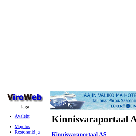
Jaga
Avaleht
Kinnisvaraportaal 
Majutus
Restoranid ja
Kinnisvaraportaal AS