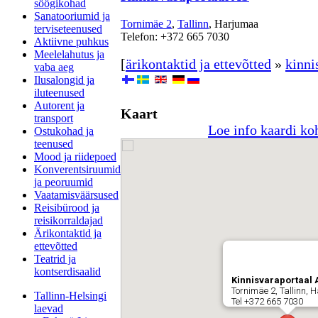
söögikohad
Sanatooriumid ja
Tornimäe 2
,
Tallinn
, Harjumaa
terviseteenused
Telefon: +372 665 7030
Aktiivne puhkus
Meelelahutus ja
[
ärikontaktid ja ettevõtted
»
kinni
vaba aeg
Ilusalongid ja
iluteenused
Autorent ja
Kaart
transport
Loe info kaardi ko
Ostukohad ja
teenused
Mood ja riidepoed
Konverentsiruumid
ja peoruumid
Vaatamisväärsused
Reisibürood ja
reisikorraldajad
Ärikontaktid ja
ettevõtted
Teatrid ja
kontserdisaalid
Kinnisvaraportaal 
Tornimäe 2, Tallinn,
Tallinn-Helsingi
Tel +372 665 7030
laevad