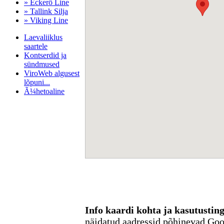
» Eckerö Line
» Tallink Silja
» Viking Line
Laevaliiklus
saartele
Kontserdid ja
sündmused
ViroWeb algusest
lõpuni...
Ã¼hetoaline
Pärnu majoitus
huoneisto.eu
Info kaardi kohta ja kasutusti
näidatud aadressid põhinevad Go