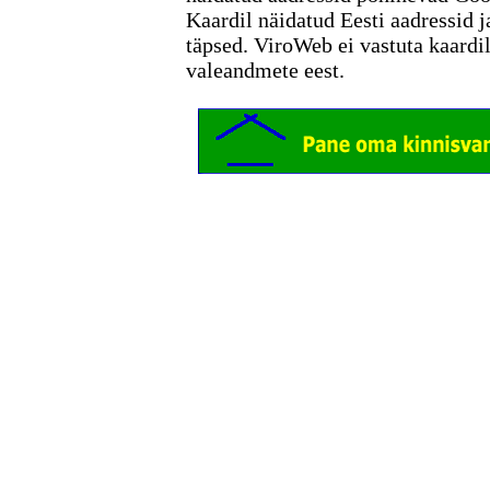
Kaardil näidatud Eesti aadressid j
täpsed. ViroWeb ei vastuta kaardi
valeandmete eest.