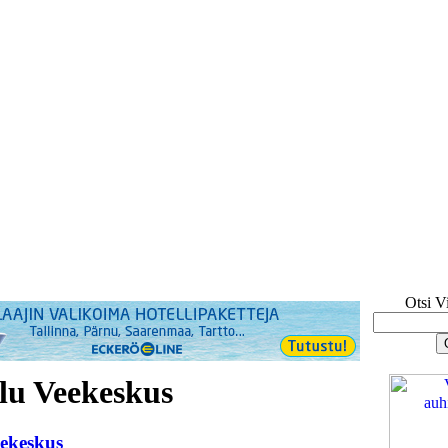
Otsi V
lu Veekeskus
ekeskus