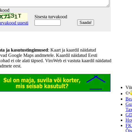
akood
Sisesta turvakood
urvakood uuesti
hta ja kasutustingimused
: Kaart ja kaardil näidatud
evad Google Maps andmetele. Kaardil näidatud Eesti
kohad ei ole alati täpsed. ViroWeb ei vastuta kaardil näidatud
ndmete eest.
Vii
Be
Gui
Tax
GD
Hot
FK
Õi