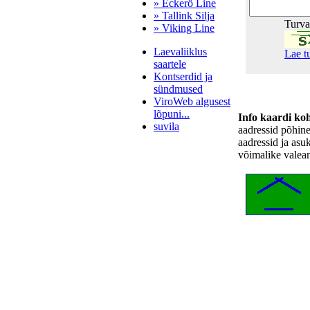
» Eckerö Line
» Tallink Silja
Turv
» Viking Line
Laevaliiklus
Lae t
saartele
Kontserdid ja
sündmused
ViroWeb algusest
lõpuni...
Info kaardi ko
suvila
aadressid põhin
aadressid ja asu
võimalike valea
Pärnu majoitus
huoneisto.eu