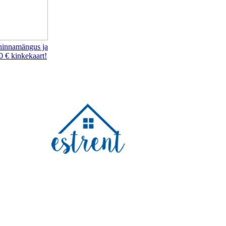
hinnamängus ja
0 € kinkekaart!