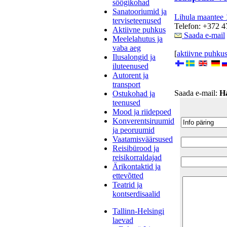
söögikohad
Sanatooriumid ja
Lihula maantee 
terviseteenused
Telefon: +372 
Aktiivne puhkus
Saada e-mail
Meelelahutus ja
vaba aeg
[
aktiivne puhku
Ilusalongid ja
iluteenused
Autorent ja
transport
Saada e-mail:
H
Ostukohad ja
teenused
Mood ja riidepoed
Konverentsiruumid
ja peoruumid
Vaatamisväärsused
Reisibürood ja
reisikorraldajad
Ärikontaktid ja
ettevõtted
Teatrid ja
kontserdisaalid
Tallinn-Helsingi
laevad