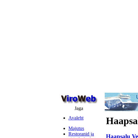
Jaga
Avaleht
Haapsa
Majutus
Restoranid ja
Haapsalu Ve