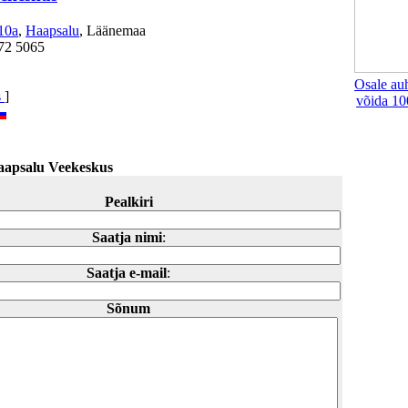
10a
,
Haapsalu
, Läänemaa
472 5065
Osale au
s
]
võida 10
aapsalu Veekeskus
Pealkiri
Saatja nimi
:
Saatja e-mail
:
Sõnum