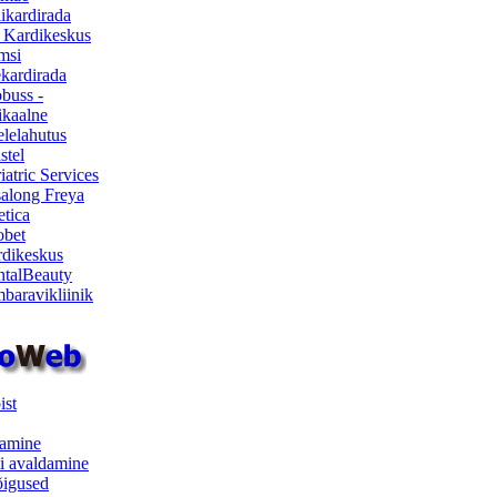
ikardirada
 Kardikeskus
msi
ekardirada
buss -
kaalne
lelahutus
stel
iatric Services
salong Freya
etica
obet
dikeskus
talBeauty
baravikliinik
ist
samine
i avaldamine
iõigused