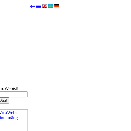
iroWebist!