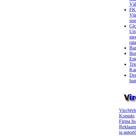
Väl
FK
Vii
sis
Glo
Uni
mee
rata
Bar
Ilu
Est
Tri
Kar
Den
ham
ViroWeb
Kontakt
Firma li
Reklaam
ja autor