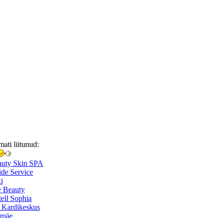
mati liitunud:
auty Skin SPA
de Service
i
 Beauty
ell Sophia
 Kardikeskus
smäe