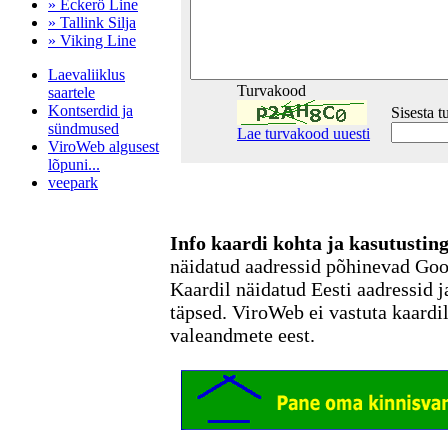
» Eckerö Line
» Tallink Silja
» Viking Line
Laevaliiklus
Turvakood
saartele
Kontserdid ja
Sisesta 
sündmused
Lae turvakood uuesti
ViroWeb algusest
lõpuni...
veepark
Info kaardi kohta ja kasutusti
Pärnu majoitus
näidatud aadressid põhinevad Go
huoneisto.eu
Kaardil näidatud Eesti aadressid j
täpsed. ViroWeb ei vastuta kaardi
valeandmete eest.