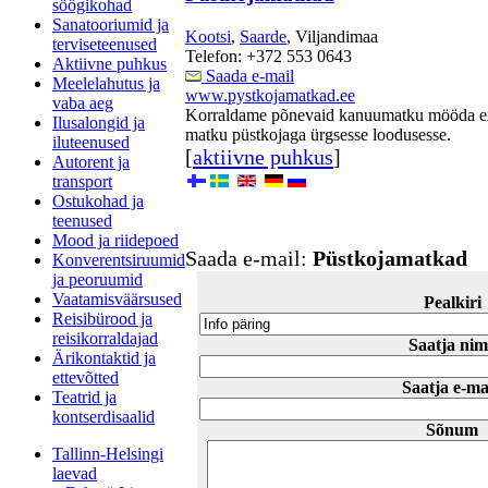
söögikohad
Sanatooriumid ja
Kootsi
,
Saarde
, Viljandimaa
terviseteenused
Telefon: +372 553 0643
Aktiivne puhkus
Saada e-mail
Meelelahutus ja
www.pystkojamatkad.ee
vaba aeg
Korraldame põnevaid kanuumatku mööda eri
Ilusalongid ja
matku püstkojaga ürgsesse loodusesse.
iluteenused
[
aktiivne puhkus
]
Autorent ja
transport
Ostukohad ja
teenused
Mood ja riidepoed
Saada e-mail:
Püstkojamatkad
Konverentsiruumid
ja peoruumid
Vaatamisväärsused
Pealkiri
Reisibürood ja
reisikorraldajad
Saatja nim
Ärikontaktid ja
ettevõtted
Saatja e-ma
Teatrid ja
kontserdisaalid
Sõnum
Tallinn-Helsingi
laevad