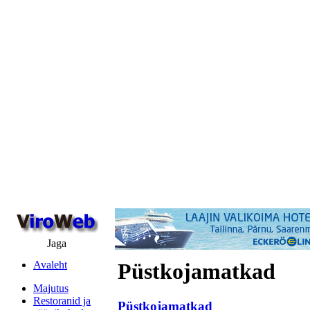
Jaga
Avaleht
Püstkojamatkad
Majutus
Restoranid ja
Püstkojamatkad