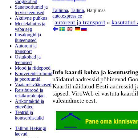
söögikohad
Sanatooriumid ja
Tallinna
,
Tallinn
, Harjumaa
terviseteenused
auto.express.ee
Aktiivne puhkus
[
autorent ja transport
»
kasutatud 
Meelelahutus ja
vaba aeg
Ilusalongid ja
iluteenused
Autorent ja
transport
Ostukohad ja
teenused
Mood ja riidepoed
Info kaardi kohta ja kasutusti
Konverentsiruumid
näidatud aadressid põhinevad Go
ja peoruumid
Vaatamisväärsused
Kaardil näidatud Eesti aadressid j
Reisibürood ja
täpsed. ViroWeb ei vastuta kaardi
reisikorraldajad
valeandmete eest.
Ärikontaktid ja
ettevõtted
Teatrid ja
kontserdisaalid
Tallinn-Helsingi
laevad