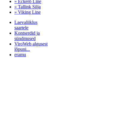
» Eckerö Line
» Tallink Silja
» Viking Line
Laevaliiklus
saartele
Kontserdid ja
sündmused
ViroWeb algusest
lõpuni...
eramu
Pärnu majoitus
huoneisto.eu