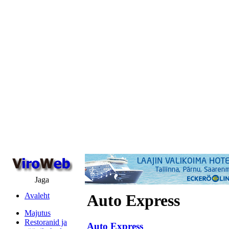
Jaga
Avaleht
Auto Express
Majutus
Restoranid ja
Auto Express