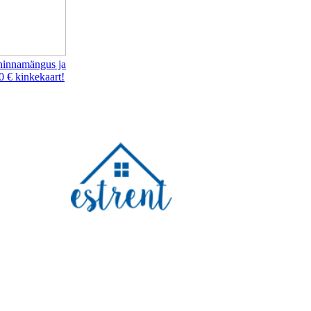
hinnamängus ja
0 € kinkekaart!