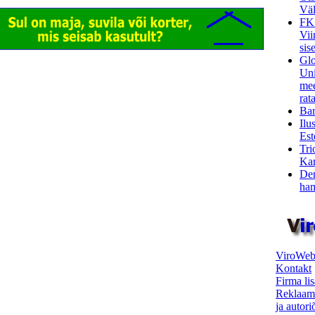
Väl
FK
Vii
sis
Glo
Uni
mee
rata
Bar
Ilu
Est
Tri
Kar
Den
ham
ViroWeb
Kontakt
Firma li
Reklaam
ja autor