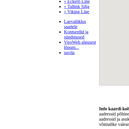
» Eckerö Line
» Tallink Silja
» Viking Line
Laevaliiklus
saartele
Kontserdid ja
sündmused
ViroWeb algusest
lõpuni...
suvila
Pärnu majoitus
huoneisto.eu
Info kaardi ko
aadressid põhin
aadressid ja asu
võimalike valea