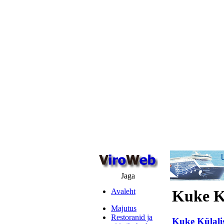
Jaga
Avaleht
Kuke K
Majutus
Restoranid ja
Kuke Külali