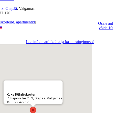
0-3
,
Otepää
, Valgamaa
77 170
iskorterid, apartmentid
]
Osale au
võida 10
Loe info kaardi kohta ja kasutustingimused
.
Kuke Külaliskorter
Pühajärve tee 20-3, Otepää, Valgamaa
Tel +372 477 170