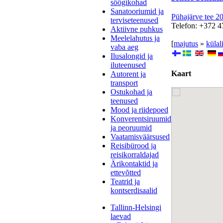
söögikohad
Sanatooriumid ja
Pühajärve tee 2
terviseteenused
Telefon: +372 4
Aktiivne puhkus
Meelelahutus ja
[
majutus
»
külal
vaba aeg
Ilusalongid ja
iluteenused
Kaart
Autorent ja
transport
Ostukohad ja
teenused
Mood ja riidepoed
Konverentsiruumid
ja peoruumid
Vaatamisväärsused
Reisibürood ja
reisikorraldajad
Ärikontaktid ja
ettevõtted
Teatrid ja
kontserdisaalid
Tallinn-Helsingi
laevad