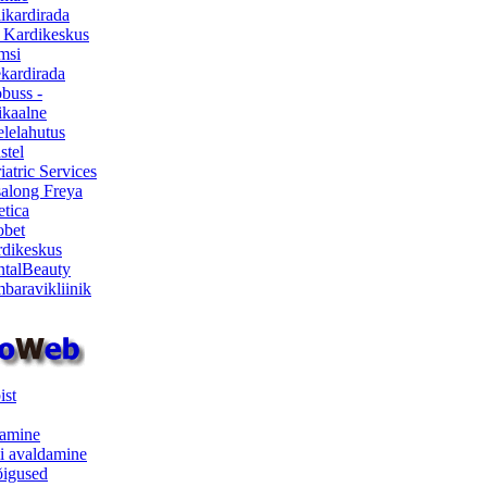
ikardirada
 Kardikeskus
msi
ekardirada
buss -
kaalne
lelahutus
stel
iatric Services
salong Freya
etica
obet
dikeskus
talBeauty
baravikliinik
ist
samine
i avaldamine
iõigused