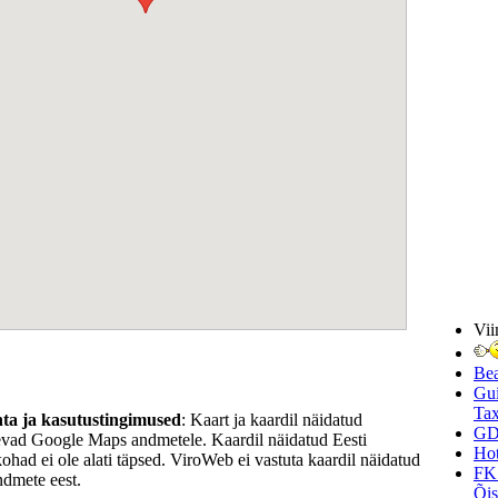
Vii
Be
Gui
Tax
hta ja kasutustingimused
: Kaart ja kaardil näidatud
GD
evad Google Maps andmetele. Kaardil näidatud Eesti
Hot
kohad ei ole alati täpsed. ViroWeb ei vastuta kaardil näidatud
FK
ndmete eest.
Õi