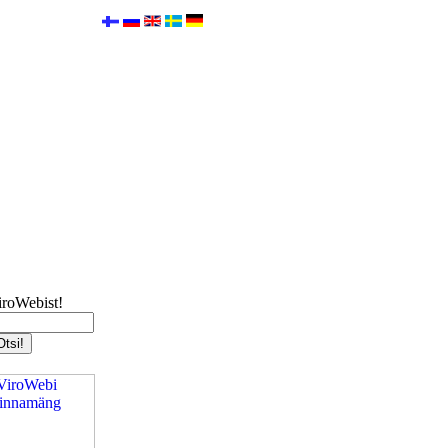
iroWebist!