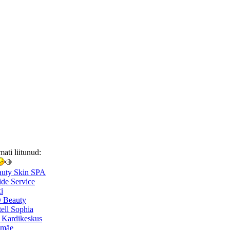
mati liitunud:
auty Skin SPA
de Service
i
 Beauty
ell Sophia
 Kardikeskus
smäe