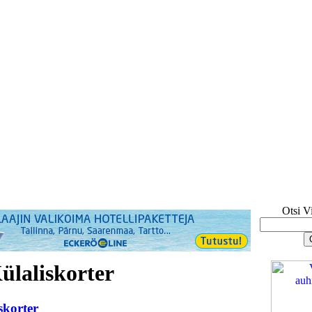
Otsi V
ülaliskorter
skorter