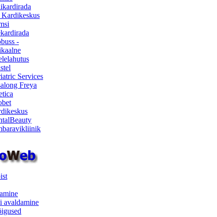
ikardirada
 Kardikeskus
msi
ekardirada
buss -
kaalne
lelahutus
stel
iatric Services
salong Freya
etica
obet
dikeskus
talBeauty
baravikliinik
ist
samine
i avaldamine
iõigused