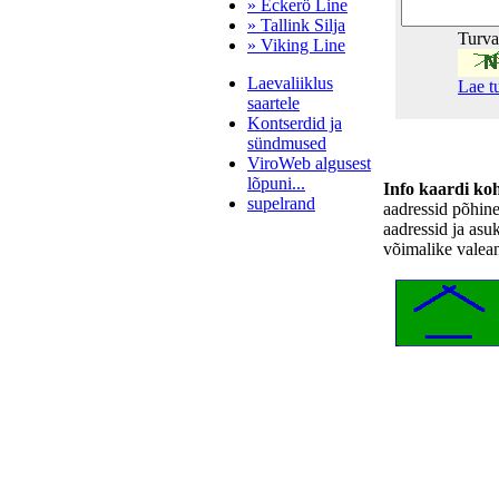
» Eckerö Line
» Tallink Silja
Turv
» Viking Line
Laevaliiklus
Lae t
saartele
Kontserdid ja
sündmused
ViroWeb algusest
lõpuni...
Info kaardi ko
supelrand
aadressid põhin
aadressid ja asu
võimalike valea
Pärnu majoitus
huoneisto.eu