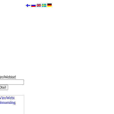
iroWebist!