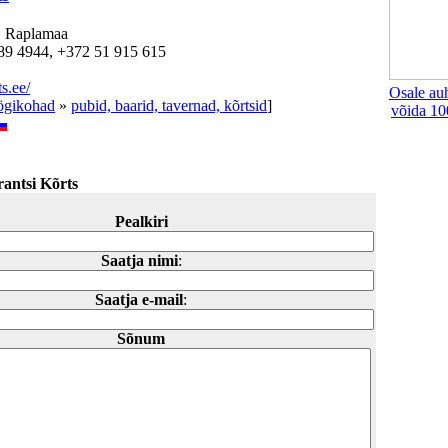
, Raplamaa
89 4944, +372 51 915 615
s.ee/
Osale au
öögikohad
»
pubid, baarid, tavernad, kõrtsid
]
võida 10
antsi Kõrts
Pealkiri
Saatja nimi
:
Saatja e-mail
:
Sõnum