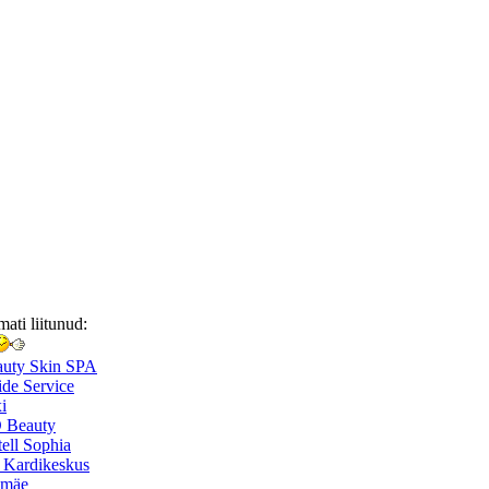
mati liitunud:
auty Skin SPA
de Service
i
 Beauty
ell Sophia
 Kardikeskus
smäe