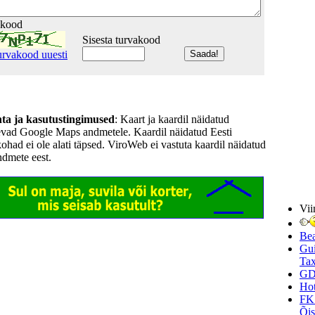
akood
Sisesta turvakood
urvakood uuesti
hta ja kasutustingimused
: Kaart ja kaardil näidatud
evad Google Maps andmetele. Kaardil näidatud Eesti
kohad ei ole alati täpsed. ViroWeb ei vastuta kaardil näidatud
ndmete eest.
Vii
Be
Gui
Tax
GD
Hot
FK
Õi