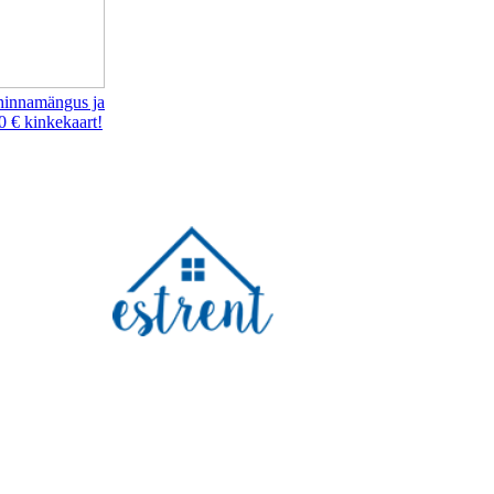
hinnamängus ja
0 € kinkekaart!