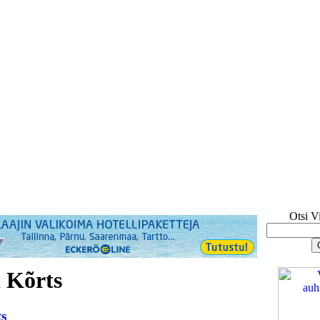
Otsi V
 Kõrts
ts