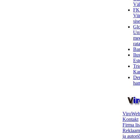
Väl
FK
Vii
sis
Glo
Uni
mee
rata
Bar
Ilu
Est
Tri
Kar
Den
ham
ViroWeb
Kontakt
Firma li
Reklaam
ja autor