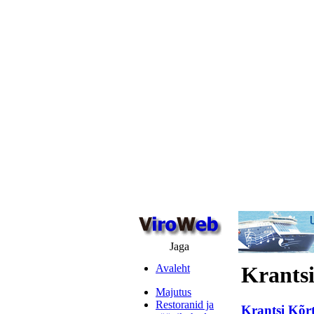
Jaga
Avaleht
Krantsi
Majutus
Restoranid ja
Krantsi Kõr