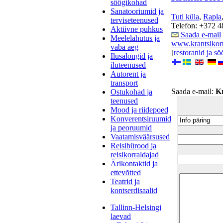
söögikohad
Sanatooriumid ja
Tuti küla
,
Rapla
terviseteenused
Telefon: +372 4
Aktiivne puhkus
Saada e-mail
Meelelahutus ja
www.krantsikort
vaba aeg
[
restoranid ja s
Ilusalongid ja
iluteenused
Autorent ja
transport
Saada e-mail:
Kr
Ostukohad ja
teenused
Mood ja riidepoed
Konverentsiruumid
ja peoruumid
Vaatamisväärsused
Reisibürood ja
reisikorraldajad
Ärikontaktid ja
ettevõtted
Teatrid ja
kontserdisaalid
Tallinn-Helsingi
laevad