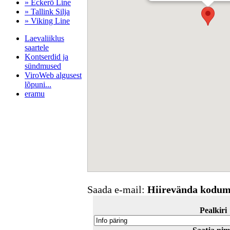
» Eckerö Line
» Tallink Silja
» Viking Line
Laevaliiklus
saartele
Kontserdid ja
sündmused
ViroWeb algusest
lõpuni...
eramu
Pärnu majoitus
huoneisto.eu
Saada e-mail:
Hiirevända kodum
Pealkiri