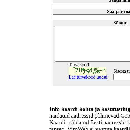
Saatja nim
Saatja e-ma
Sõnum
Turvakood
Sisesta 
Lae turvakood uuesti
Info kaardi kohta ja kasutusti
näidatud aadressid põhinevad Go
Kaardil näidatud Eesti aadressid j
täpsed. ViroWeb ei vastuta kaardi