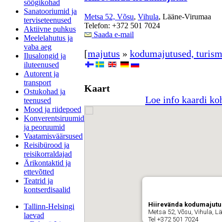
söögikohad
Sanatooriumid ja
Metsa 52, Võsu
,
Vihula
, Lääne-Virumaa
terviseteenused
Telefon: +372 501 7024
Aktiivne puhkus
Saada e-mail
Meelelahutus ja
vaba aeg
[
majutus
»
kodumajutused, turism
Ilusalongid ja
iluteenused
Autorent ja
transport
Kaart
Ostukohad ja
Loe info kaardi ko
teenused
Mood ja riidepoed
Konverentsiruumid
ja peoruumid
Vaatamisväärsused
Reisibürood ja
reisikorraldajad
Ärikontaktid ja
ettevõtted
Teatrid ja
kontserdisaalid
Hiirevända kodumajutu
Tallinn-Helsingi
Metsa 52, Võsu, Vihula, 
laevad
Tel +372 501 7024