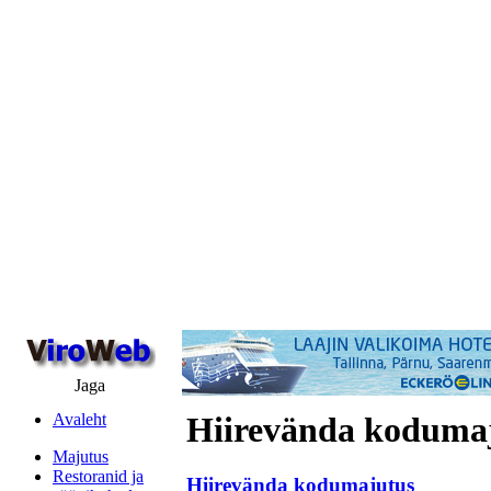
Jaga
Avaleht
Hiirevända koduma
Majutus
Restoranid ja
Hiirevända kodumajutus