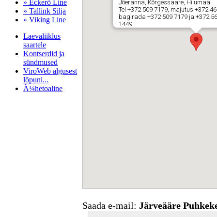
» Eckerö Line
Jõeranna, Kõrgessaare, Hiiumaa
Tel +372 509 7179, majutus +372 469
» Tallink Silja
bagirada +372 509 7179 ja +372 56
» Viking Line
1449
Laevaliiklus
saartele
Kontserdid ja
sündmused
ViroWeb algusest
lõpuni...
Ã¼hetoaline
Pärnu majoitus
huoneisto.eu
Saada e-mail:
Järveääre Puhkek