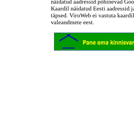
näidatud aadressid põhinevad Go
Kaardil näidatud Eesti aadressid j
täpsed. ViroWeb ei vastuta kaardi
valeandmete eest.