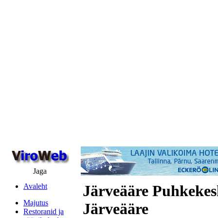
Jaga
Avaleht
Järveääre Puhkekes
Majutus
Järveääre
Restoranid ja