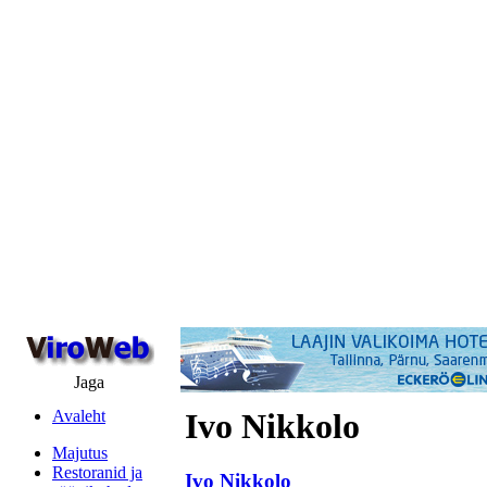
Jaga
Avaleht
Ivo Nikkolo
Majutus
Restoranid ja
Ivo Nikkolo