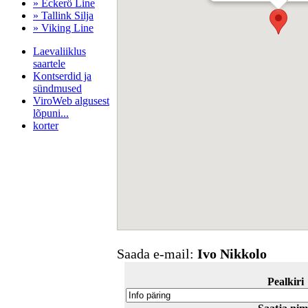
» Eckerö Line
» Tallink Silja
» Viking Line
Laevaliiklus
saartele
Kontserdid ja
sündmused
ViroWeb algusest
lõpuni...
korter
Pärnu majoitus
huoneisto.eu
Saada e-mail:
Ivo Nikkolo
Pealkiri