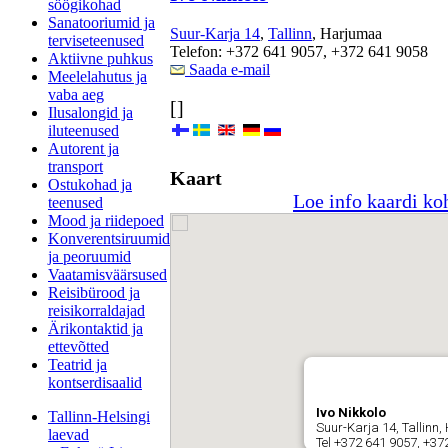
söögikohad
Sanatooriumid ja
Suur-Karja 14
,
Tallinn
, Harjumaa
terviseteenused
Telefon: +372 641 9057, +372 641 9058
Aktiivne puhkus
Saada e-mail
Meelelahutus ja
vaba aeg
[]
Ilusalongid ja
iluteenused
Autorent ja
transport
Kaart
Ostukohad ja
Loe info kaardi ko
teenused
Mood ja riidepoed
Konverentsiruumid
ja peoruumid
Vaatamisväärsused
Reisibürood ja
reisikorraldajad
Ärikontaktid ja
ettevõtted
Teatrid ja
kontserdisaalid
Ivo Nikkolo
Tallinn-Helsingi
Suur-Karja 14, Tallinn
laevad
Tel +372 641 9057, +37