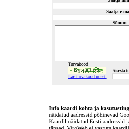
Saatja nim
Saatja e-ma
Sõnum
Turvakood
Sisesta 
Lae turvakood uuesti
Info kaardi kohta ja kasutusti
näidatud aadressid põhinevad Go
Kaardil näidatud Eesti aadressid j
täpsed. ViroWeb ei vastuta kaardi