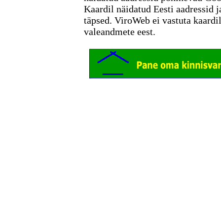
Kaardil näidatud Eesti aadressid j
täpsed. ViroWeb ei vastuta kaardi
valeandmete eest.