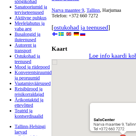
söögikohad
Sanatooriumid ja
Narva maantee 9
,
Tallinn
, Harjumaa
terviseteenused
Telefon: +372 660 7272
Aktiivne puhkus
Meelelahutus ja
[
ostukohad ja teenused
]
vaba aeg
Ilusalongid ja
iluteenused
Autorent ja
Kaart
transport
Loe info kaardi ko
Ostukohad ja
teenused
Mood ja riidepoed
Konverentsiruumid
ja peoruumid
Vaatamisväärsused
Reisibürood ja
reisikorraldajad
Ärikontaktid ja
ettevõtted
Teatrid ja
kontserdisaalid
SaloCenter
Narva maantee 9, Tallin
Tallinn-Helsingi
Tel +372 660 7272
laevad