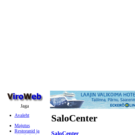
Jaga
Avaleht
SaloCenter
Majutus
Restoranid ja
SaloCenter