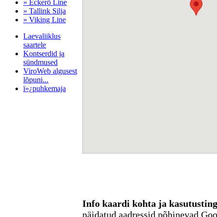
» Eckerö Line
» Tallink Silja
» Viking Line
Laevaliiklus
saartele
Kontserdid ja
sündmused
ViroWeb algusest
lõpuni...
ï»¿puhkemaja
Pärnu majoitus
huoneisto.eu
Info kaardi kohta ja kasutusti
näidatud aadressid põhinevad Go