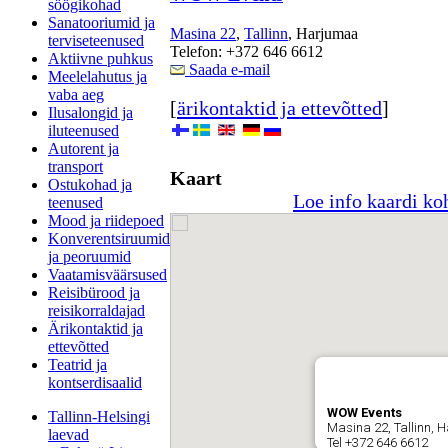
söögikohad
Sanatooriumid ja
Masina 22
,
Tallinn
, Harjumaa
terviseteenused
Telefon: +372 646 6612
Aktiivne puhkus
Saada e-mail
Meelelahutus ja
vaba aeg
[
ärikontaktid ja ettevõtted
]
Ilusalongid ja
iluteenused
Autorent ja
transport
Kaart
Ostukohad ja
Loe info kaardi ko
teenused
Mood ja riidepoed
Konverentsiruumid
ja peoruumid
Vaatamisväärsused
Reisibürood ja
reisikorraldajad
Ärikontaktid ja
ettevõtted
Teatrid ja
kontserdisaalid
WOW Events
Tallinn-Helsingi
Masina 22, Tallinn, 
laevad
Tel +372 646 6612