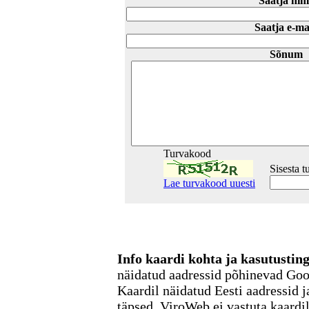
Saatja nim
Saatja e-ma
Sõnum
Turvakood
Sisesta 
Lae turvakood uuesti
Info kaardi kohta ja kasutusti
näidatud aadressid põhinevad Go
Kaardil näidatud Eesti aadressid j
täpsed. ViroWeb ei vastuta kaardi