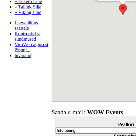
» Eckerö Line
» Tallink Silja
» Viking Line
Laevaliiklus
saartele
Kontserdid ja
sündmused
ViroWeb algusest
lõpuni...
liivarand
Pärnu majoitus
huoneisto.eu
Saada e-mail:
WOW Events
Pealkiri