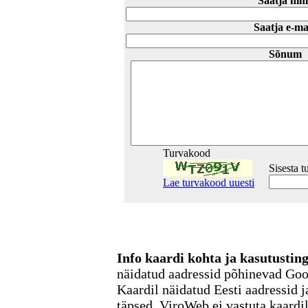
Saatja nim
Saatja e-ma
Sõnum
Turvakood
Sisesta 
Lae turvakood uuesti
Info kaardi kohta ja kasutusti
näidatud aadressid põhinevad Go
Kaardil näidatud Eesti aadressid j
täpsed. ViroWeb ei vastuta kaardi