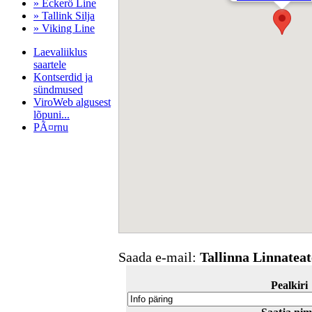
» Eckerö Line
» Tallink Silja
» Viking Line
Laevaliiklus
saartele
Kontserdid ja
sündmused
ViroWeb algusest
lõpuni...
PÃ¤rnu
Pärnu majoitus
huoneisto.eu
Saada e-mail:
Tallinna Linnateat
Pealkiri