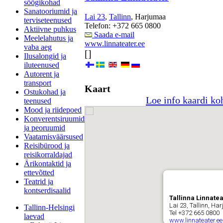
söögikohad
Sanatooriumid ja
Lai 23
,
Tallinn
, Harjumaa
terviseteenused
Telefon: +372 665 0800
Aktiivne puhkus
Saada e-mail
Meelelahutus ja
www.linnateater.ee
vaba aeg
[]
Ilusalongid ja
iluteenused
Autorent ja
transport
Kaart
Ostukohad ja
Loe info kaardi ko
teenused
Mood ja riidepoed
Konverentsiruumid
ja peoruumid
Vaatamisväärsused
Reisibürood ja
reisikorraldajad
Ärikontaktid ja
ettevõtted
Teatrid ja
kontserdisaalid
Tallinna Linnatea
Lai 23, Tallinn, H
Tallinn-Helsingi
Tel +372 665 0800
laevad
www.linnateater.ee