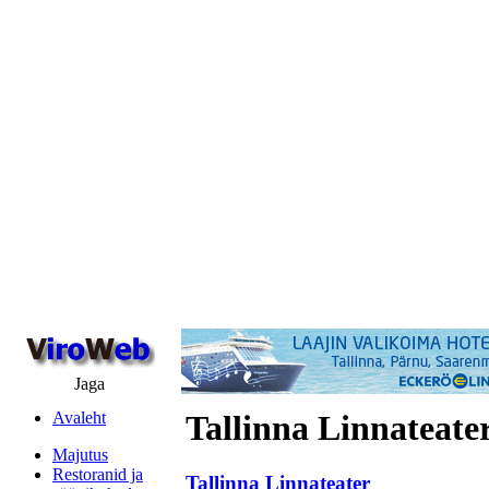
Jaga
Avaleht
Tallinna Linnateate
Majutus
Restoranid ja
Tallinna Linnateater