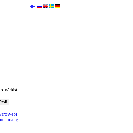
iroWebist!