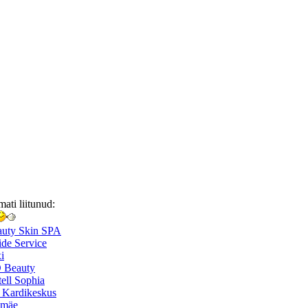
mati liitunud:
auty Skin SPA
de Service
i
 Beauty
ell Sophia
 Kardikeskus
smäe