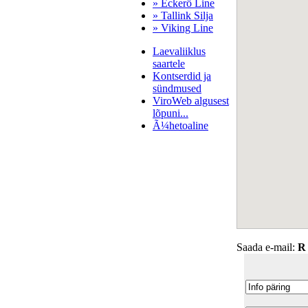
» Eckerö Line
» Tallink Silja
» Viking Line
Laevaliiklus
saartele
Kontserdid ja
sündmused
ViroWeb algusest
lõpuni...
Ã¼hetoaline
Pärnu majoitus
huoneisto.eu
Saada e-mail:
R