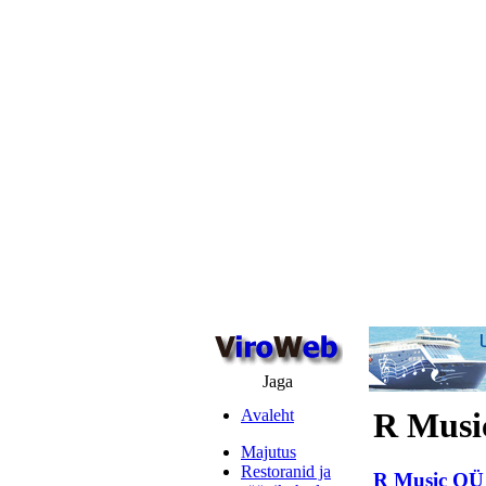
Jaga
Avaleht
R Musi
Majutus
Restoranid ja
R Music OÜ