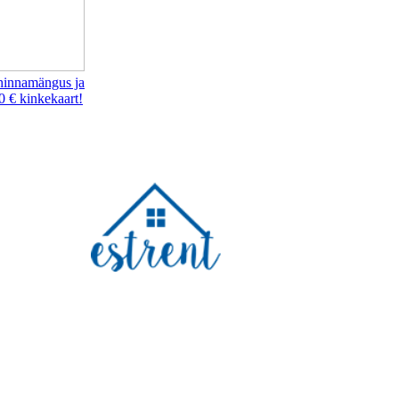
hinnamängus ja
0 € kinkekaart!