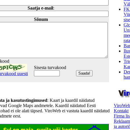
Väl
Saatja e-mail
:
FK
Vii
Sõnum
sis
Glo
Uni
mee
rata
Bar
Ilu
Est
akood
Tri
Kar
Sisesta turvakood
Den
urvakood uuesti
ham
hta ja kasutustingimused
: Kaart ja kaardil näidatud
ViroWeb
evad Google Maps andmetele. Kaardil näidatud Eesti
Kontakt
kohad ei ole alati täpsed. ViroWeb ei vastuta kaardil näidatud
Firma li
ndmete eest.
Reklaam
ja autor