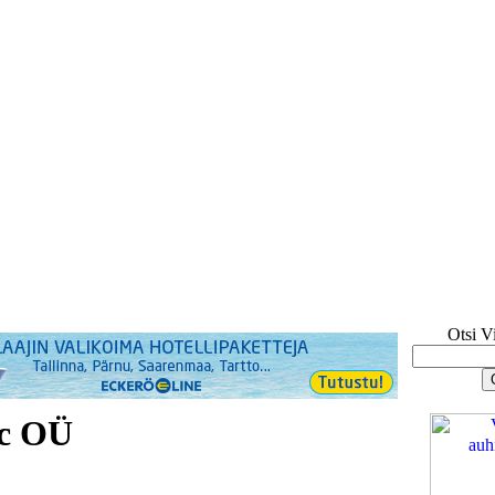
Otsi V
c OÜ