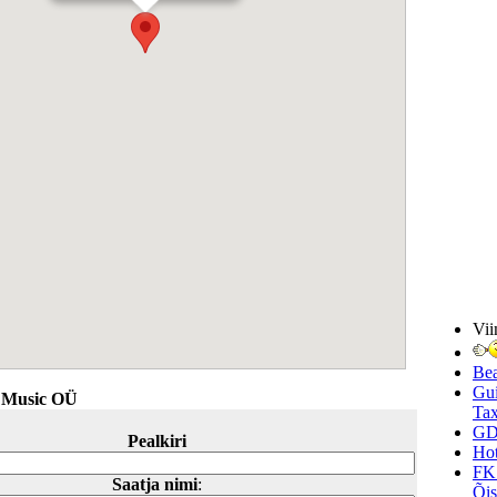
Vii
Be
Gui
 Music OÜ
Tax
GD
Pealkiri
Hot
FK
Saatja nimi
:
Õi