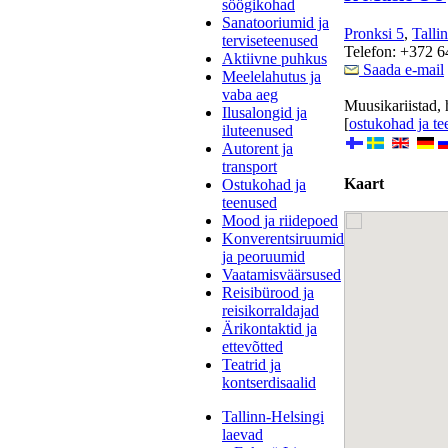
söögikohad
Sanatooriumid ja
Pronksi 5
,
Talli
terviseteenused
Telefon: +372 
Aktiivne puhkus
Saada e-mail
Meelelahutus ja
vaba aeg
Muusikariistad, h
Ilusalongid ja
[
ostukohad ja t
iluteenused
Autorent ja
transport
Kaart
Ostukohad ja
teenused
Mood ja riidepoed
Konverentsiruumid
ja peoruumid
Vaatamisväärsused
Reisibürood ja
reisikorraldajad
Ärikontaktid ja
ettevõtted
Teatrid ja
kontserdisaalid
Tallinn-Helsingi
laevad