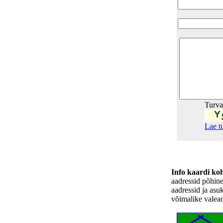
Turv
Lae t
Info kaardi ko
aadressid põhin
aadressid ja asu
võimalike valea