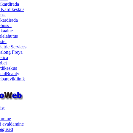
ikardirada
 Kardikeskus
msi
ekardirada
buss -
kaalne
lelahutus
stel
iatric Services
salong Freya
etica
obet
dikeskus
talBeauty
baravikliinik
ist
samine
i avaldamine
iõigused