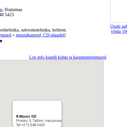
nn
, Harjumaa
648 5423
Osale au
elitehnika, salvestustehnika, helirent.
võida 10
eenused
»
muusiikapoed, CD-plaadid
]
Loe info kaardi kohta ja kasutustingimused
.
R Music OÜ
Pronksi 5, Tallinn, Harjumaa
Tel +372 648 5423