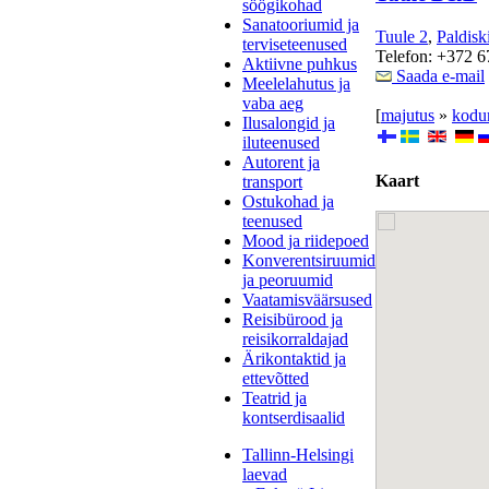
söögikohad
Sanatooriumid ja
Tuule 2
,
Paldisk
terviseteenused
Telefon: +372 
Aktiivne puhkus
Saada e-mail
Meelelahutus ja
vaba aeg
[
majutus
»
kodum
Ilusalongid ja
iluteenused
Autorent ja
Kaart
transport
Ostukohad ja
teenused
Mood ja riidepoed
Konverentsiruumid
ja peoruumid
Vaatamisväärsused
Reisibürood ja
reisikorraldajad
Ärikontaktid ja
ettevõtted
Teatrid ja
kontserdisaalid
Tallinn-Helsingi
laevad