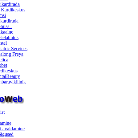
ikardirada
 Kardikeskus
msi
ekardirada
buss -
kaalne
lelahutus
stel
iatric Services
salong Freya
etica
obet
dikeskus
talBeauty
baravikliinik
ist
samine
i avaldamine
iõigused