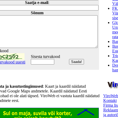
Saatja e-mail
:
Väl
FK
Sõnum
Vii
sis
Glo
Uni
mee
rata
Bar
Ilu
akood
Est
Tri
Sisesta turvakood
Kar
urvakood uuesti
Den
ham
hta ja kasutustingimused
: Kaart ja kaardil näidatud
evad Google Maps andmetele. Kaardil näidatud Eesti
ViroWeb
kohad ei ole alati täpsed. ViroWeb ei vastuta kaardil näidatud
Kontakt
ndmete eest.
Firma li
Reklaam
ja autor