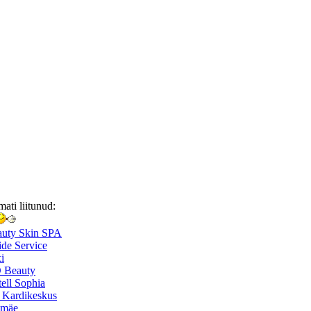
mati liitunud:
auty Skin SPA
de Service
i
 Beauty
ell Sophia
 Kardikeskus
smäe