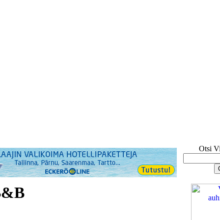
Otsi V
B&B