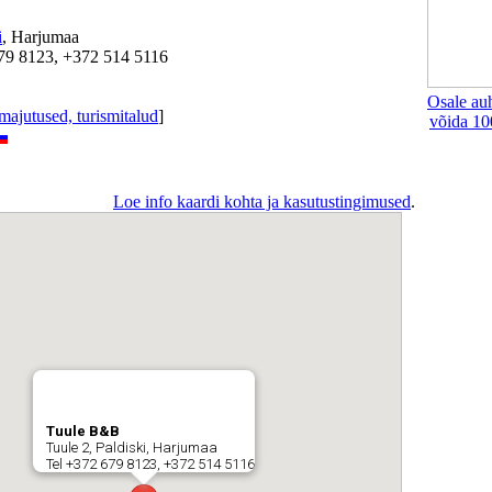
i
, Harjumaa
679 8123, +372 514 5116
Osale au
ajutused, turismitalud
]
võida 10
Loe info kaardi kohta ja kasutustingimused
.
Tuule B&B
Tuule 2, Paldiski, Harjumaa
Tel +372 679 8123, +372 514 5116