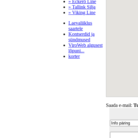
» Eckerö Line
» Tallink Silja
» Viking Line
Laevaliiklus
saartele
Kontserdid ja
sündmused
ViroWeb algusest
lõpuni...
korter
Pärnu majoitus
huoneisto.eu
Saada e-mail:
T