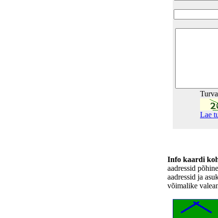
Turv
Lae t
Info kaardi ko
aadressid põhin
aadressid ja asu
võimalike valea