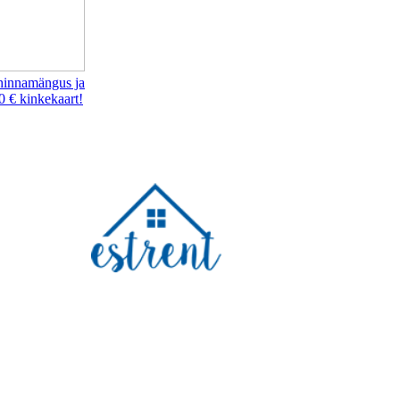
hinnamängus ja
0 € kinkekaart!