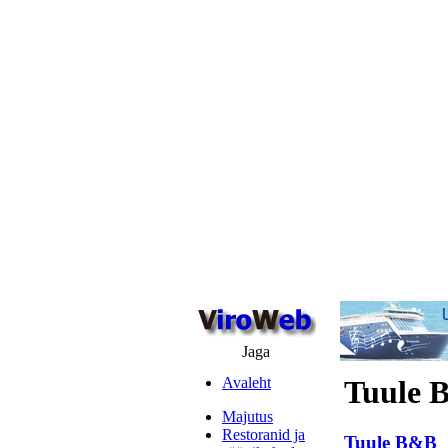
Jaga
Avaleht
Tuule 
Majutus
Restoranid ja
Tuule B&B