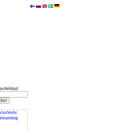
iroWebist!