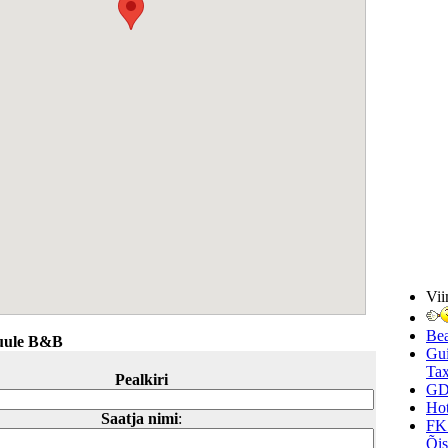
Vii
Be
uule B&B
Gui
Tax
Pealkiri
GD
Hot
Saatja nimi
:
FK
Õi