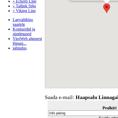
» Eckerö Line
» Tallink Silja
» Viking Line
Laevaliiklus
saartele
Kontserdid ja
sündmused
ViroWeb algusest
lõpuni...
jahindus
Pärnu majoitus
huoneisto.eu
Saada e-mail:
Haapsalu Linnagal
Pealkiri