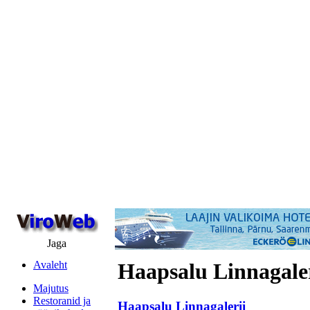
Jaga
Avaleht
Haapsalu Linnagaler
Majutus
Restoranid ja
Haapsalu Linnagalerii