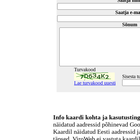
Saatja nim
Saatja e-ma
Sõnum
Turvakood
Sisesta 
Lae turvakood uuesti
Info kaardi kohta ja kasutusti
näidatud aadressid põhinevad Go
Kaardil näidatud Eesti aadressid j
täpsed. ViroWeb ei vastuta kaardi