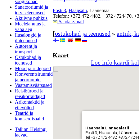
söögikohad
Sanatooriumid ja
Posti 3
,
Haapsalu
, Läänemaa
terviseteenused
Telefon: +372 472 4482, +372 4724470, +
Aktiivne puhkus
Saada e-mail
Meelelahutus ja
vaba aeg
[
ostukohad ja teenused
»
antiik, k
Ilusalongid ja
iluteenused
Autorent ja
transport
Kaart
Ostukohad ja
Loe info kaardi ko
teenused
Mood ja riidepoed
Konverentsiruumid
ja peoruumid
Vaatamisväärsused
Reisibürood ja
reisikorraldajad
Ärikontaktid ja
ettevõtted
Teatrid ja
kontserdisaalid
Haapsalu Linnagalerii
Tallinn-Helsingi
Posti 3, Haapsalu, Läänemaa
laevad
Tel +372 472 4482, +372 4724