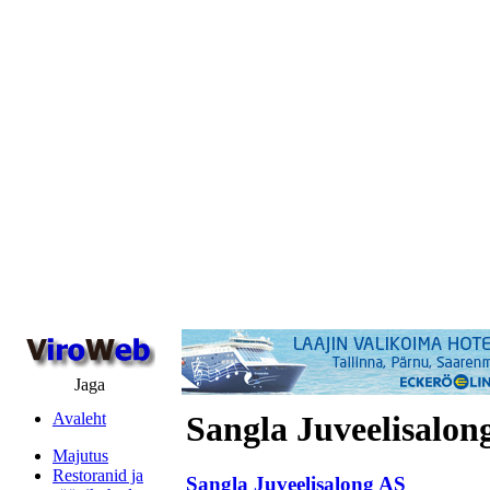
Jaga
Avaleht
Sangla Juveelisalon
Majutus
Restoranid ja
Sangla Juveelisalong AS