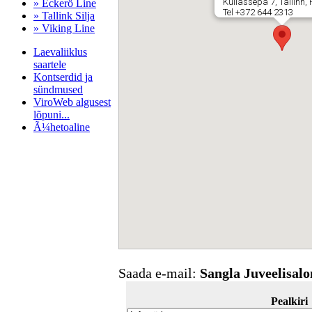
Kullassepa 7, Tallinn
» Eckerö Line
Tel +372 644 2313
» Tallink Silja
» Viking Line
Laevaliiklus
saartele
Kontserdid ja
sündmused
ViroWeb algusest
lõpuni...
Ã¼hetoaline
Pärnu majoitus
huoneisto.eu
Saada e-mail:
Sangla Juveelisal
Pealkiri