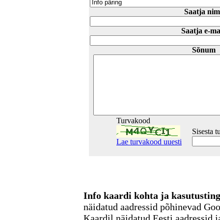
Saatja nim
Saatja e-ma
Sõnum
Turvakood
Sisesta 
Lae turvakood uuesti
Info kaardi kohta ja kasutusti
näidatud aadressid põhinevad Go
Kaardil näidatud Eesti aadressid j