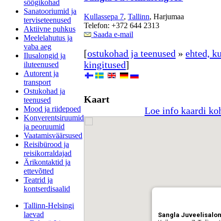
söögikohad
Sanatooriumid ja
Kullassepa 7
,
Tallinn
, Harjumaa
terviseteenused
Telefon: +372 644 2313
Aktiivne puhkus
Saada e-mail
Meelelahutus ja
vaba aeg
[
ostukohad ja teenused
»
ehted, ku
Ilusalongid ja
kingitused
]
iluteenused
Autorent ja
transport
Ostukohad ja
Kaart
teenused
Mood ja riidepoed
Loe info kaardi ko
Konverentsiruumid
ja peoruumid
Vaatamisväärsused
Reisibürood ja
reisikorraldajad
Ärikontaktid ja
ettevõtted
Teatrid ja
kontserdisaalid
Tallinn-Helsingi
laevad
Sangla Juveelisalo