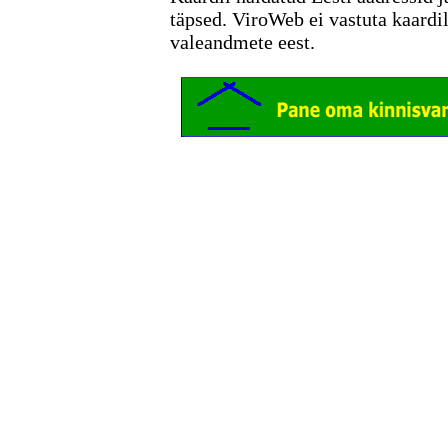
täpsed. ViroWeb ei vastuta kaardi
valeandmete eest.