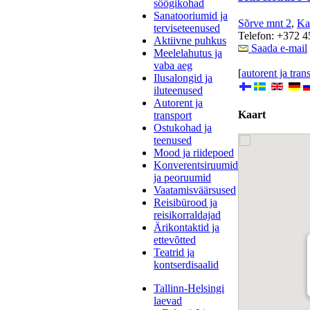
söögikohad
Sanatooriumid ja
Sõrve mnt 2
,
Ka
terviseteenused
Telefon: +372 4
Aktiivne puhkus
Saada e-mail
Meelelahutus ja
vaba aeg
[
autorent ja tran
Ilusalongid ja
iluteenused
Autorent ja
Kaart
transport
Ostukohad ja
teenused
Mood ja riidepoed
Konverentsiruumid
ja peoruumid
Vaatamisväärsused
Reisibürood ja
reisikorraldajad
Ärikontaktid ja
ettevõtted
Teatrid ja
kontserdisaalid
Tallinn-Helsingi
laevad