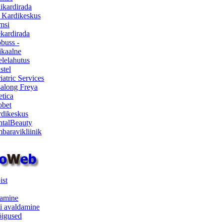
ikardirada
 Kardikeskus
msi
ekardirada
buss -
kaalne
lelahutus
stel
iatric Services
salong Freya
etica
obet
dikeskus
talBeauty
baravikliinik
ist
samine
i avaldamine
iõigused