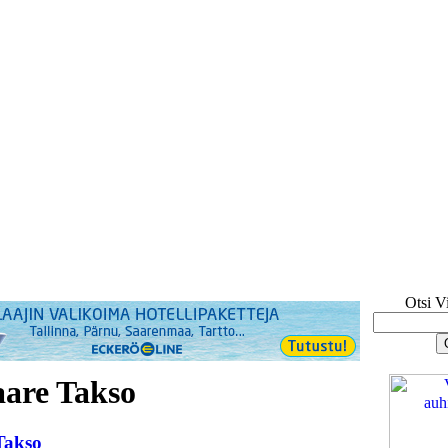
Otsi V
aare Takso
Takso