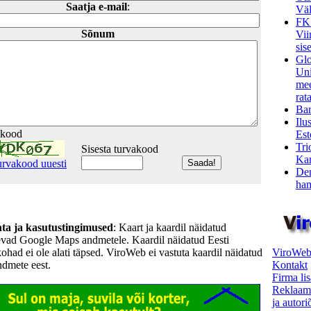
Saatja e-mail
:
Väl
FK
Sõnum
Vii
sis
Glo
Uni
mee
rata
Bar
Ilu
akood
Est
Tri
Sisesta turvakood
Kar
urvakood uuesti
Den
ham
hta ja kasutustingimused
: Kaart ja kaardil näidatud
evad Google Maps andmetele. Kaardil näidatud Eesti
ViroWeb
kohad ei ole alati täpsed. ViroWeb ei vastuta kaardil näidatud
Kontakt
ndmete eest.
Firma li
Reklaam
ja autor