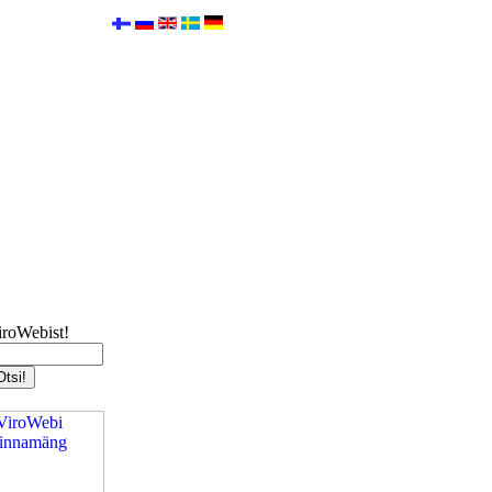
iroWebist!