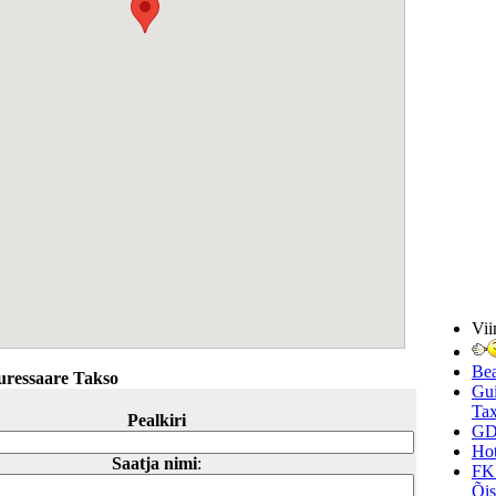
Vii
Be
uressaare Takso
Gui
Tax
Pealkiri
GD
Hot
Saatja nimi
:
FK
Õi