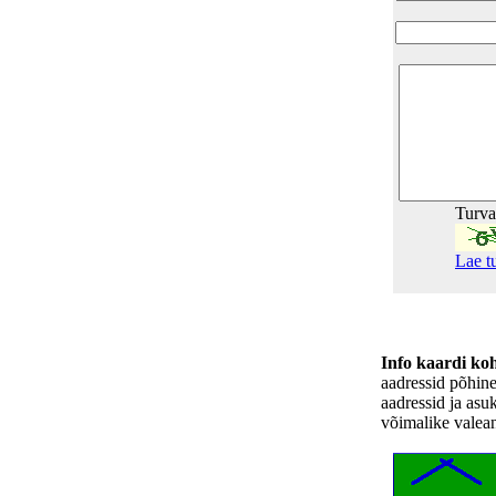
Turv
Lae t
Info kaardi ko
aadressid põhin
aadressid ja asu
võimalike valea