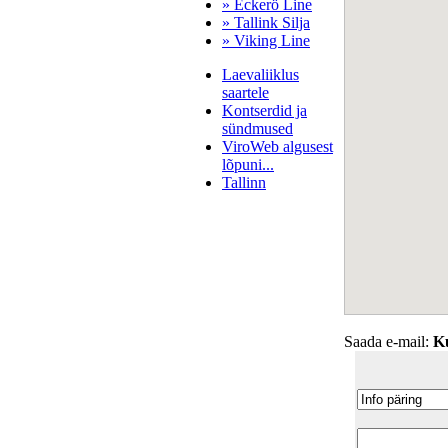
» Eckerö Line
» Tallink Silja
» Viking Line
Laevaliiklus
saartele
Kontserdid ja
sündmused
ViroWeb algusest
lõpuni...
Tallinn
Pärnu majoitus
huoneisto.eu
Saada e-mail:
K