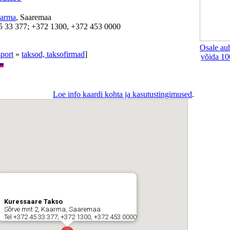
arma
, Saaremaa
5 33 377; +372 1300, +372 453 0000
Osale au
sport
»
taksod, taksofirmad
]
võida 10
Loe info kaardi kohta ja kasutustingimused
.
Kuressaare Takso
Sõrve mnt 2, Kaarma, Saaremaa
Tel +372 45 33 377; +372 1300, +372 453 0000