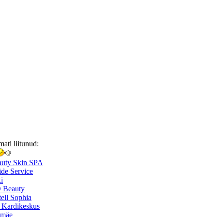
mati liitunud:
auty Skin SPA
de Service
i
 Beauty
ell Sophia
 Kardikeskus
smäe