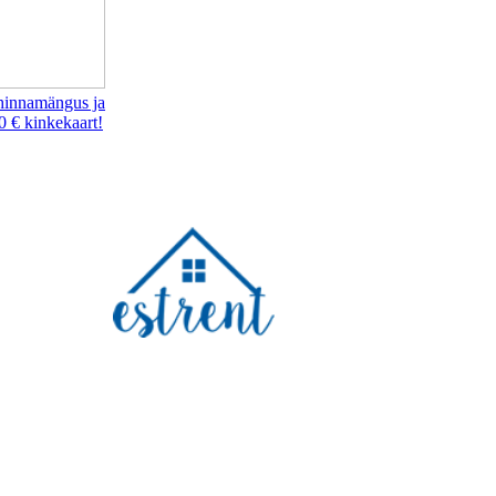
hinnamängus ja
0 € kinkekaart!