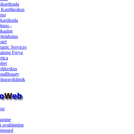
ikardirada
 Kardikeskus
msi
ekardirada
buss -
kaalne
lelahutus
stel
iatric Services
salong Freya
etica
obet
dikeskus
talBeauty
baravikliinik
ist
samine
i avaldamine
iõigused