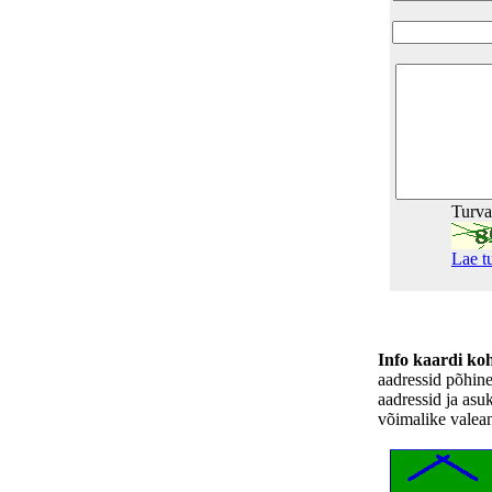
Turv
Lae t
Info kaardi ko
aadressid põhin
aadressid ja asu
võimalike valea