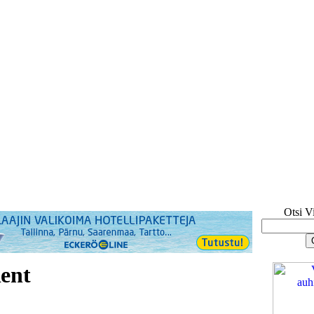
Otsi V
ent