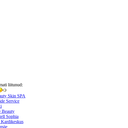
mati liitunud:
auty Skin SPA
de Service
i
 Beauty
ell Sophia
 Kardikeskus
smäe