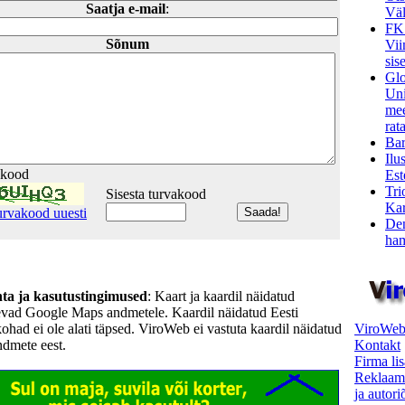
Saatja e-mail
:
Väl
FK
Sõnum
Vii
sis
Glo
Uni
mee
rata
Bar
Ilu
akood
Est
Tri
Sisesta turvakood
Kar
urvakood uuesti
Den
ham
hta ja kasutustingimused
: Kaart ja kaardil näidatud
evad Google Maps andmetele. Kaardil näidatud Eesti
ViroWeb
kohad ei ole alati täpsed. ViroWeb ei vastuta kaardil näidatud
Kontakt
ndmete eest.
Firma li
Reklaam
ja autor