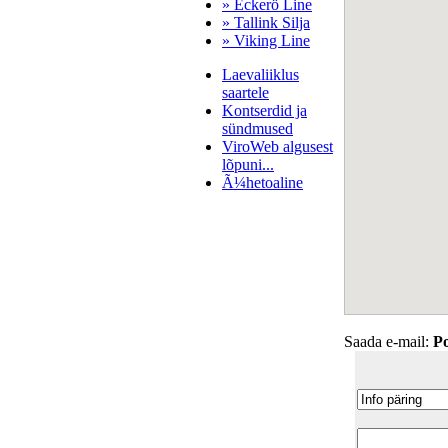
» Eckerö Line
» Tallink Silja
» Viking Line
Laevaliiklus
saartele
Kontserdid ja
sündmused
ViroWeb algusest
lõpuni...
Ã¼hetoaline
Pärnu majoitus
huoneisto.eu
Saada e-mail:
Po