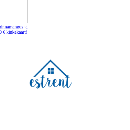
hinnamängus ja
0 € kinkekaart!