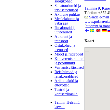
söögikohad
Sanatooriumid ja
Tallinna 9
,
Kure
terviseteenused
Telefon: +372 4
Aktiivne puhkus
Saada e-mail
Meelelahutus ja
www.polarrent.
vaba aeg
[
autorent ja tran
Ilusalongid ja
iluteenused
Autorent ja
Kaart
transport
Ostukohad ja
teenused
Mood ja riidepoed
Konverentsiruumid
ja peoruumid
Vaatamisväärsused
Reisibürood ja
reisikorraldajad
Ärikontaktid ja
ettevõtted
Teatrid ja
kontserdisaalid
Tallinn-Helsingi
laevad