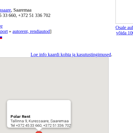
ssaare
, Saaremaa
5 33 660, +372 51 336 702
ee
Osale au
sport
»
autorent, rendiautod
]
võida 10
Loe info kaardi kohta ja kasutustingimused
.
Polar Rent
Tallinna 9, Kuressaare, Saaremaa
Tel +372 45 33 660, +372 51 336 702