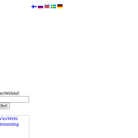
iroWebist!