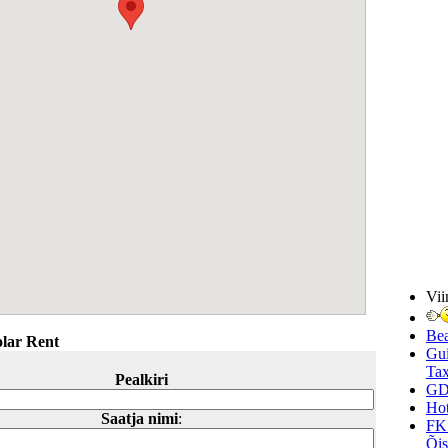
Vii
Be
lar Rent
Gui
Tax
Pealkiri
GD
Hot
Saatja nimi
:
FK
Õi