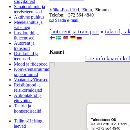
söögikohad
Sanatooriumid ja
Väike-Posti 10d
,
Pärnu
, Pärnumaa
terviseteenused
Telefon: +372 564 4840
Aktiivne puhkus
Saada e-mail
Meelelahutus ja
vaba aeg
[
autorent ja transport
»
taksod, ta
Ilusalongid ja
iluteenused
Autorent ja
transport
Kaart
Ostukohad ja
Loe info kaardi ko
teenused
Mood ja riidepoed
Konverentsiruumid
ja peoruumid
Vaatamisväärsused
Reisibürood ja
reisikorraldajad
Ärikontaktid ja
ettevõtted
Teatrid ja
kontserdisaalid
Taksobuss OÜ
Tallinn-Helsingi
Väike-Posti 10d, Pärnu
laevad
Tel +372 564 4840