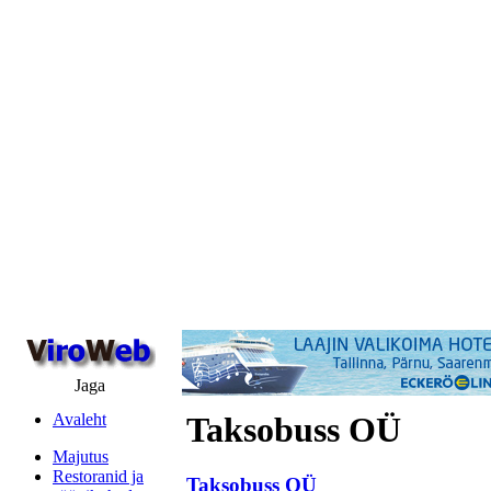
Jaga
Avaleht
Taksobuss OÜ
Majutus
Restoranid ja
Taksobuss OÜ