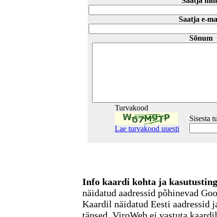
Saatja nim
Saatja e-ma
Sõnum
Turvakood
Sisesta 
Lae turvakood uuesti
Info kaardi kohta ja kasutusti
näidatud aadressid põhinevad Go
Kaardil näidatud Eesti aadressid j
täpsed. ViroWeb ei vastuta kaardi