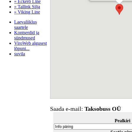
» Eckerö Line
» Tallink Silja
» Viking Line
Laevaliiklus
saartele
Kontserdid ja
sündmused
ViroWeb algusest
lõpuni...
suvila
Pärnu majoitus
huoneisto.eu
Saada e-mail:
Taksobuss OÜ
Pealkiri