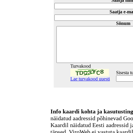
Saatja nim
Saatja e-ma
Sõnum
Turvakood
Sisesta 
Lae turvakood uuesti
Info kaardi kohta ja kasutusti
näidatud aadressid põhinevad Go
Kaardil näidatud Eesti aadressid j
täpsed. ViroWeb ei vastuta kaardi