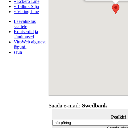
» Eckerö Line
» Tallink Silja
» Viking Line
Laevaliiklus
saartele
Kontserdid ja
sündmused
ViroWeb algusest
lõpuni...
saun
Pärnu majoitus
huoneisto.eu
Saada e-mail:
Swedbank
Pealkiri