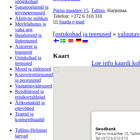
söögikohad
Sanatooriumid ja
Pärnu maantee 15
,
Tallinn
, Harjumaa
terviseteenused
Telefon: +372 6 310 310
Aktiivne puhkus
Saada e-mail
Meelelahutus ja
vaba aeg
[
ostukohad ja teenused
»
valuutav
Ilusalongid ja
iluteenused
Autorent ja
transport
Kaart
Ostukohad ja
Loe info kaardi ko
teenused
Mood ja riidepoed
Konverentsiruumid
ja peoruumid
Vaatamisväärsused
Reisibürood ja
reisikorraldajad
Ärikontaktid ja
ettevõtted
Teatrid ja
kontserdisaalid
Swedbank
Tallinn-Helsingi
Pärnu maantee 15, Talli
laevad
Tel +372 6 310 310