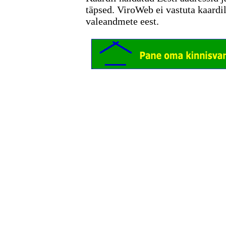
täpsed. ViroWeb ei vastuta kaardi
valeandmete eest.