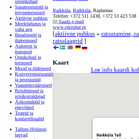
söögikohad
Sanatooriumid ja
Raikküla
,
Raikküla
, Raplamaa
terviseteenused
Telefon: +372 511 1438, +372 53 423 538
Aktiivne puhkus
Saada e-mail
Meelelahutus ja
www.rskruttar.ee
vaba aeg
[
aktiivne puhkus
»
ratsutamine, ra
Ilusalongid ja
ratsalaagrid
]
iluteenused
Autorent ja
transport
Ostukohad ja
Kaart
teenused
Mood ja riidepoed
Loe info kaardi ko
Konverentsiruumid
ja peoruumid
Vaatamisväärsused
Reisibürood ja
reisikorraldajad
Ärikontaktid ja
ettevõtted
Teatrid ja
kontserdisaalid
Tallinn-Helsingi
laevad
Raikküla Tall