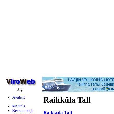
Jaga
Avaleht
Raikküla Tall
Majutus
Restoranid ja
Raikküla Tall