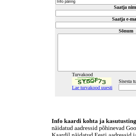
Saatja nim
Saatja e-ma
Sõnum
Turvakood
Sisesta 
Lae turvakood uuesti
Info kaardi kohta ja kasutusti
näidatud aadressid põhinevad Go
Kaardil näidatud Eesti aadressid j