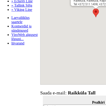
Raikküla, Raikküla, Ra
» Eckerö Line
Tel +372 511 1438, +372
» Tallink Silja
» Viking Line
Laevaliiklus
saartele
Kontserdid ja
sündmused
ViroWeb algusest
lõpuni...
liivarand
Pärnu majoitus
huoneisto.eu
Saada e-mail:
Raikküla Tall
Pealkiri