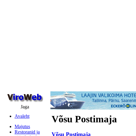
Jaga
Avaleht
Võsu Postimaja
Majutus
Restoranid ja
Võsu Postimaja