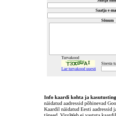
Saatja nim
Saatja e-ma
Sõnum
Turvakood
Sisesta 
Lae turvakood uuesti
Info kaardi kohta ja kasutusti
näidatud aadressid põhinevad Go
Kaardil näidatud Eesti aadressid j
täpsed. ViroWeb ei vastuta kaardi