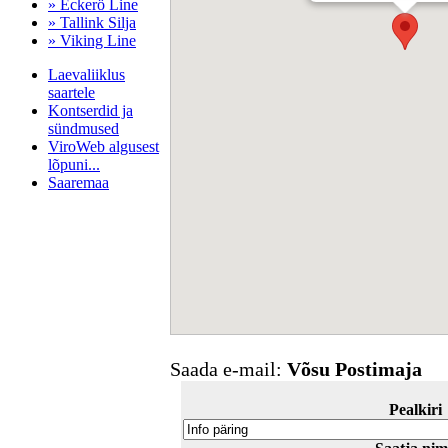
» Eckerö Line
» Tallink Silja
» Viking Line
Laevaliiklus
saartele
Kontserdid ja
sündmused
ViroWeb algusest
lõpuni...
Saaremaa
Pärnu majoitus
huoneisto.eu
Saada e-mail:
Võsu Postimaja
Pealkiri