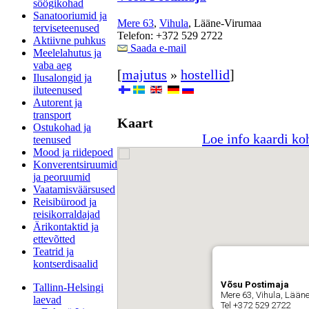
söögikohad
Sanatooriumid ja
Mere 63
,
Vihula
, Lääne-Virumaa
terviseteenused
Telefon: +372 529 2722
Aktiivne puhkus
Saada e-mail
Meelelahutus ja
vaba aeg
[
majutus
»
hostellid
]
Ilusalongid ja
iluteenused
Autorent ja
transport
Kaart
Ostukohad ja
Loe info kaardi ko
teenused
Mood ja riidepoed
Konverentsiruumid
ja peoruumid
Vaatamisväärsused
Reisibürood ja
reisikorraldajad
Ärikontaktid ja
ettevõtted
Teatrid ja
kontserdisaalid
Võsu Postimaja
Tallinn-Helsingi
Mere 63, Vihula, Lään
laevad
Tel +372 529 2722