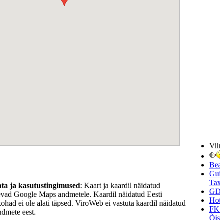
Vii
Be
Gui
Tax
hta ja kasutustingimused
: Kaart ja kaardil näidatud
GD
evad Google Maps andmetele. Kaardil näidatud Eesti
Hot
kohad ei ole alati täpsed. ViroWeb ei vastuta kaardil näidatud
FK
ndmete eest.
Õi