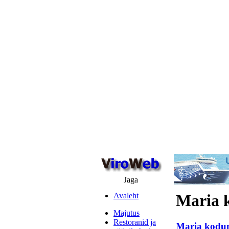
Jaga
Avaleht
Maria 
Majutus
Restoranid ja
Maria kodu