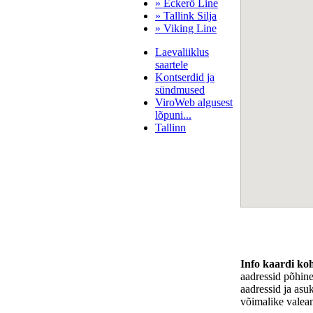
» Eckerö Line
» Tallink Silja
» Viking Line
Laevaliiklus
saartele
Kontserdid ja
sündmused
ViroWeb algusest
lõpuni...
Tallinn
Pärnu majoitus
huoneisto.eu
Info kaardi ko
aadressid põhin
aadressid ja asu
võimalike valea