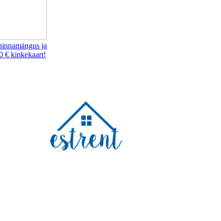
hinnamängus ja
0 € kinkekaart!