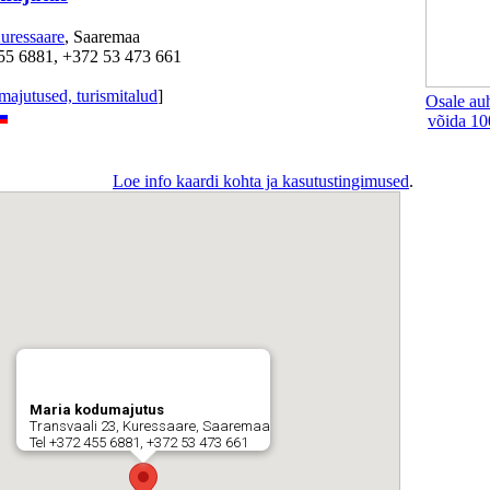
uressaare
, Saaremaa
55 6881, +372 53 473 661
ajutused, turismitalud
]
Osale au
võida 10
Loe info kaardi kohta ja kasutustingimused
.
Maria kodumajutus
Transvaali 23, Kuressaare, Saaremaa
Tel +372 455 6881, +372 53 473 661