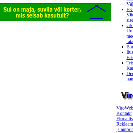
Väl
FK
Vii
sis
Glo
Uni
mee
rata
Bar
Ilu
Est
Tri
Kar
Den
ham
ViroWeb
Kontakt
Firma li
Reklaam
ja autor