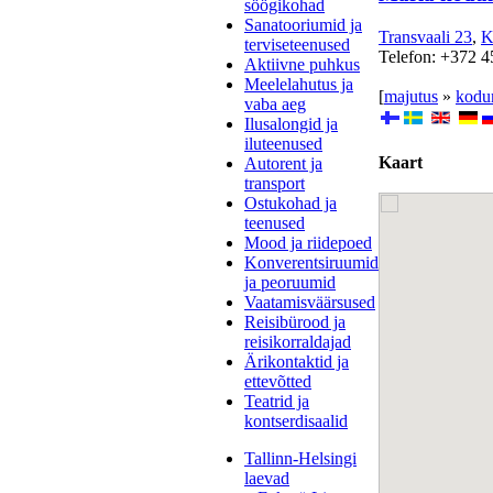
söögikohad
Sanatooriumid ja
Transvaali 23
,
K
terviseteenused
Telefon: +372 4
Aktiivne puhkus
Meelelahutus ja
[
majutus
»
kodum
vaba aeg
Ilusalongid ja
iluteenused
Kaart
Autorent ja
transport
Ostukohad ja
teenused
Mood ja riidepoed
Konverentsiruumid
ja peoruumid
Vaatamisväärsused
Reisibürood ja
reisikorraldajad
Ärikontaktid ja
ettevõtted
Teatrid ja
kontserdisaalid
Tallinn-Helsingi
laevad