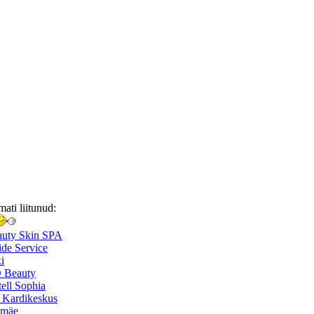
mati liitunud:
auty Skin SPA
de Service
i
 Beauty
ell Sophia
 Kardikeskus
smäe