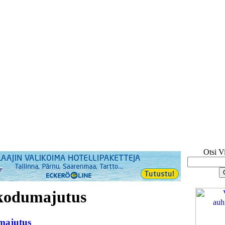
Otsi V
kodumajutus
majutus