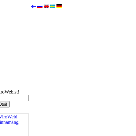
iroWebist!