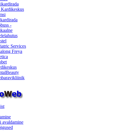
ikardirada
 Kardikeskus
msi
ekardirada
buss -
kaalne
lelahutus
stel
iatric Services
salong Freya
etica
obet
dikeskus
talBeauty
baravikliinik
ist
samine
i avaldamine
iõigused