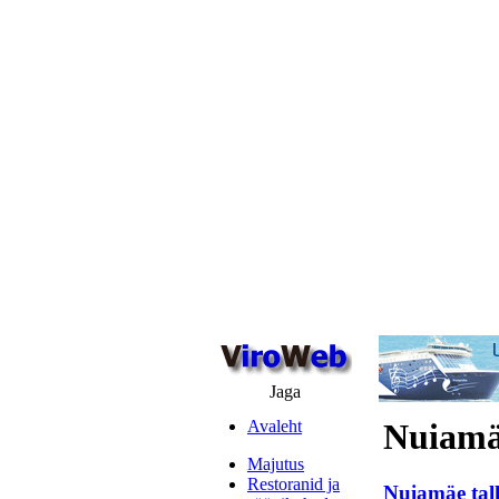
Jaga
Avaleht
Nuiamäe
Majutus
Restoranid ja
Nuiamäe tall