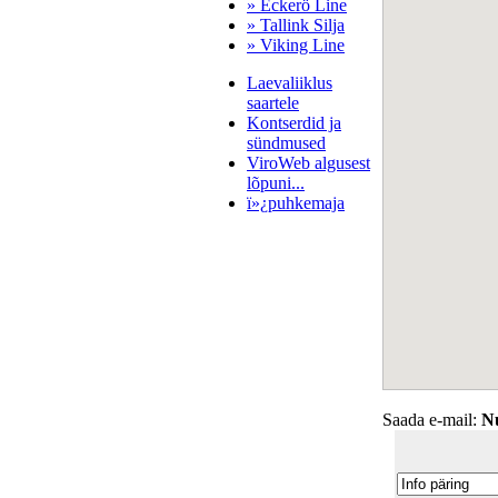
» Eckerö Line
» Tallink Silja
» Viking Line
Laevaliiklus
saartele
Kontserdid ja
sündmused
ViroWeb algusest
lõpuni...
ï»¿puhkemaja
Pärnu majoitus
huoneisto.eu
Saada e-mail:
Nu