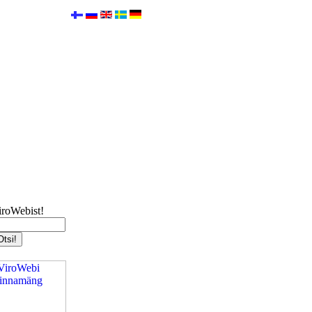
iroWebist!