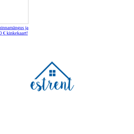
hinnamängus ja
0 € kinkekaart!