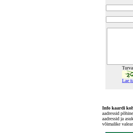
Turv
Lae t
Info kaardi ko
aadressid põhin
aadressid ja asu
võimalike valea