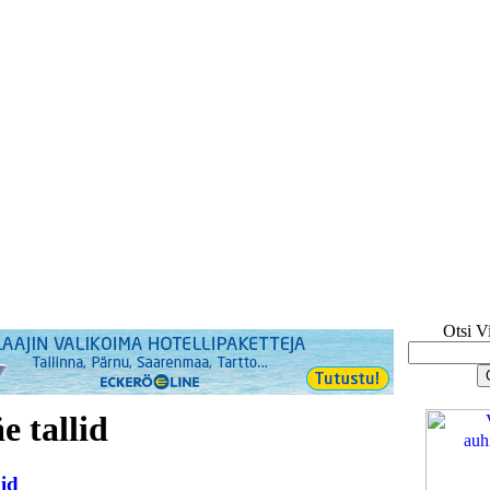
Otsi V
 tallid
id