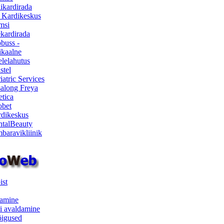
ikardirada
 Kardikeskus
msi
ekardirada
buss -
kaalne
lelahutus
stel
iatric Services
salong Freya
etica
obet
dikeskus
talBeauty
baravikliinik
ist
samine
i avaldamine
iõigused