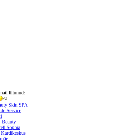
mati liitunud:
auty Skin SPA
de Service
i
 Beauty
ell Sophia
 Kardikeskus
smäe