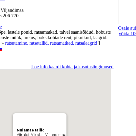
, Viljandimaa
6 206 770
e
Osale au
pe, lastele ponid, ratsamatkad, talvel saanisõidud, hobuste
võida 10
buste müük, aretus, boksikohtade rent, piknikud, laagrid.
s
»
ratsutamine, ratsatallid, ratsamatkad, ratsalaagrid
]
Loe info kaardi kohta ja kasutustingimused
.
Nuiamäe tallid
Viiratsi, Viiratsi, Viljandimaa