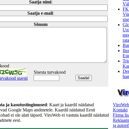
Saatja nimi
:
Väl
FK
Saatja e-mail
:
Vii
sis
Sõnum
Glo
Uni
mee
rata
Bar
Ilu
Est
Tri
akood
Kar
Den
Sisesta turvakood
ham
urvakood uuesti
ViroWeb
hta ja kasutustingimused
: Kaart ja kaardil näidatud
Kontakt
evad Google Maps andmetele. Kaardil näidatud Eesti
Firma li
kohad ei ole alati täpsed. ViroWeb ei vastuta kaardil näidatud
Reklaam
ndmete eest.
ja autor