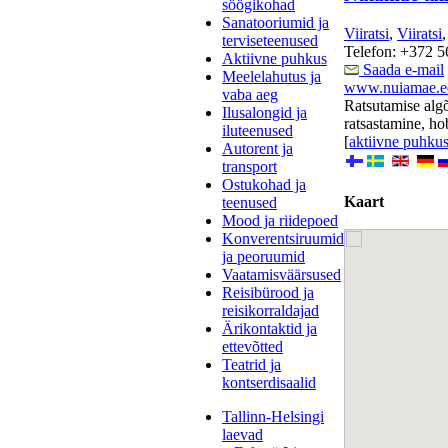
söögikohad
Sanatooriumid ja
Viiratsi
,
Viiratsi
terviseteenused
Telefon: +372 5
Aktiivne puhkus
Saada e-mail
Meelelahutus ja
www.nuiamae.e
vaba aeg
Ratsutamise algõ
Ilusalongid ja
ratsastamine, ho
iluteenused
[
aktiivne puhku
Autorent ja
transport
Ostukohad ja
Kaart
teenused
Mood ja riidepoed
Konverentsiruumid
ja peoruumid
Vaatamisväärsused
Reisibürood ja
reisikorraldajad
Ärikontaktid ja
ettevõtted
Teatrid ja
kontserdisaalid
Tallinn-Helsingi
laevad