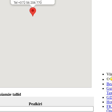
Tel +372 56 206 770
Vii
Be
Gui
Tax
iamäe tallid
GD
Hot
Pealkiri
FK
Õi