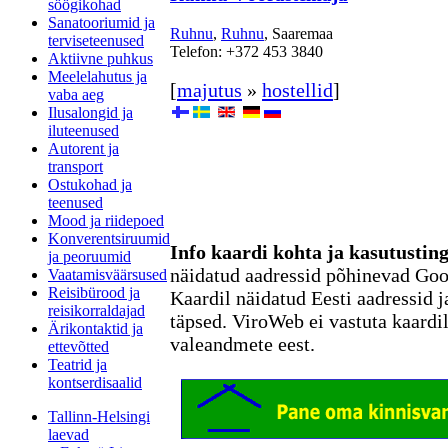
söögikohad
Sanatooriumid ja
Ruhnu
,
Ruhnu
, Saaremaa
terviseteenused
Telefon: +372 453 3840
Aktiivne puhkus
Meelelahutus ja
[
majutus
»
hostellid
]
vaba aeg
Ilusalongid ja
iluteenused
Autorent ja
transport
Ostukohad ja
teenused
Mood ja riidepoed
Konverentsiruumid
Info kaardi kohta ja kasutusti
ja peoruumid
näidatud aadressid põhinevad Go
Vaatamisväärsused
Reisibürood ja
Kaardil näidatud Eesti aadressid j
reisikorraldajad
täpsed. ViroWeb ei vastuta kaardi
Ärikontaktid ja
valeandmete eest.
ettevõtted
Teatrid ja
kontserdisaalid
Tallinn-Helsingi
laevad