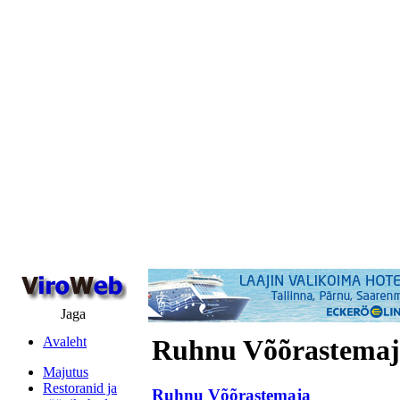
Jaga
Avaleht
Ruhnu Võõrastemaj
Majutus
Restoranid ja
Ruhnu Võõrastemaja