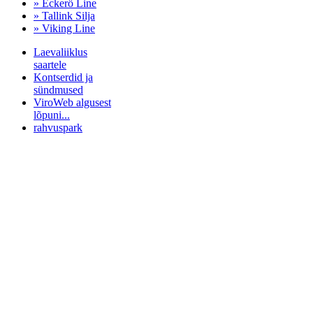
» Eckerö Line
» Tallink Silja
» Viking Line
Laevaliiklus
saartele
Kontserdid ja
sündmused
ViroWeb algusest
lõpuni...
rahvuspark
Pärnu majoitus
huoneisto.eu