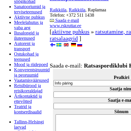
söögikohad
Sanatooriumid ja
Raikküla
,
Raikküla
, Raplamaa
terviseteenused
Telefon: +372 511 1438
Aktiivne puhkus
Saada e-mail
Meelelahutus ja
www.rskruttar.ee
vaba aeg
[
aktiivne puhkus
»
ratsutamine, ra
Ilusalongid ja
ratsalaagrid
]
iluteenused
Autorent ja
transport
Ostukohad ja
teenused
Mood ja riidepoed
Saada e-mail:
Ratsaspordiklubi 
Konverentsiruumid
ja peoruumid
Pealkiri
Vaatamisväärsused
Reisibürood ja
Saatja nim
reisikorraldajad
Ärikontaktid ja
Saatja e-ma
ettevõtted
Teatrid ja
Sõnum
kontserdisaalid
Tallinn-Helsingi
laevad