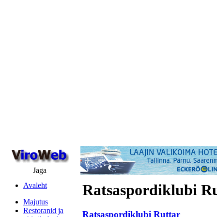
Jaga
Avaleht
Ratsaspordiklubi R
Majutus
Restoranid ja
Ratsaspordiklubi Ruttar