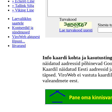
» Eckerö Line
» Tallink Silja
» Viking Line
Laevaliiklus
Turvakood
saartele
Sisesta 
Kontserdid ja
Lae turvakood uuesti
sündmused
ViroWeb algusest
lõpuni...
liivarand
Info kaardi kohta ja kasutusti
näidatud aadressid põhinevad Go
Pärnu majoitus
huoneisto.eu
Kaardil näidatud Eesti aadressid j
täpsed. ViroWeb ei vastuta kaardi
valeandmete eest.