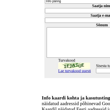
Saatja nim
Saatja e-ma
Sõnum
Turvakood
Sisesta 
Lae turvakood uuesti
Info kaardi kohta ja kasutusti
näidatud aadressid põhinevad Go
Kaardil näidatud Eesti aadressid j