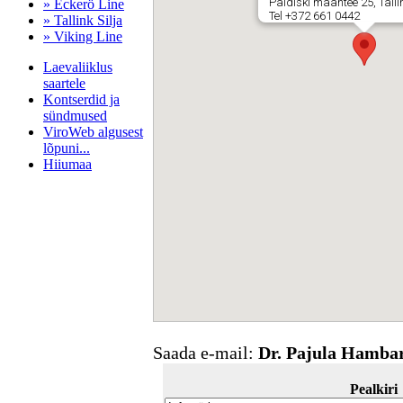
Paldiski maantee 25, Tall
» Eckerö Line
Tel +372 661 0442
» Tallink Silja
» Viking Line
Laevaliiklus
saartele
Kontserdid ja
sündmused
ViroWeb algusest
lõpuni...
Hiiumaa
Pärnu majoitus
huoneisto.eu
Saada e-mail:
Dr. Pajula Hamba
Pealkiri