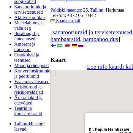
söögikohad
Sanatooriumid ja
Paldiski maantee 25
,
Tallinn
, Harjumaa
terviseteenused
Telefon: +372 661 0442
Aktiivne puhkus
Saada e-mail
Meelelahutus ja
vaba aeg
[
sanatooriumid ja terviseteenused
Ilusalongid ja
hambaarstid, hambahooldus
]
iluteenused
Autorent ja
transport
Ostukohad ja
Kaart
teenused
Mood ja riidepoed
Loe info kaardi ko
Konverentsiruumid
ja peoruumid
Vaatamisväärsused
Reisibürood ja
reisikorraldajad
Ärikontaktid ja
ettevõtted
Teatrid ja
kontserdisaalid
Tallinn-Helsingi
laevad
Dr. Pajula Hambaravi