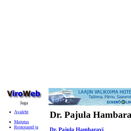
Jaga
Avaleht
Dr. Pajula Hambara
Majutus
Restoranid ja
Dr. Pajula Hambaravi