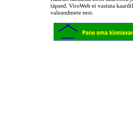
täpsed. ViroWeb ei vastuta kaardi
valeandmete eest.