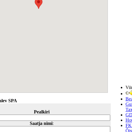
Vii
Be
alev SPA
Gui
Tax
Pealkiri
GD
Hot
Saatja nimi
:
FK
Õi