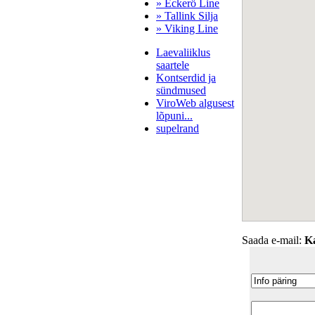
» Eckerö Line
» Tallink Silja
» Viking Line
Laevaliiklus
saartele
Kontserdid ja
sündmused
ViroWeb algusest
lõpuni...
supelrand
Pärnu majoitus
huoneisto.eu
Saada e-mail:
K