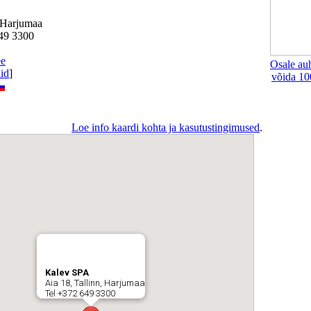
 Harjumaa
649 3300
ee
Osale au
lid
]
võida 10
Loe info kaardi kohta ja kasutustingimused
.
Kalev SPA
Aia 18, Tallinn, Harjumaa
Tel +372 649 3300