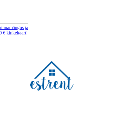
hinnamängus ja
0 € kinkekaart!