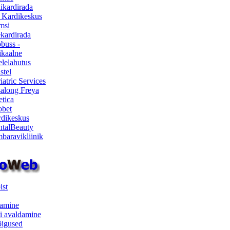
ikardirada
 Kardikeskus
msi
ekardirada
buss -
kaalne
lelahutus
stel
iatric Services
salong Freya
etica
obet
dikeskus
talBeauty
baravikliinik
ist
samine
i avaldamine
iõigused