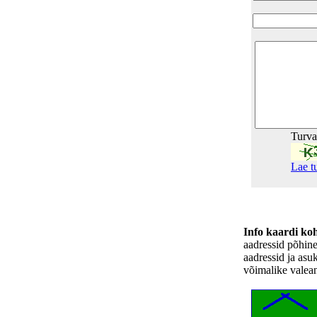
Turv
Lae t
Info kaardi ko
aadressid põhin
aadressid ja asu
võimalike valea