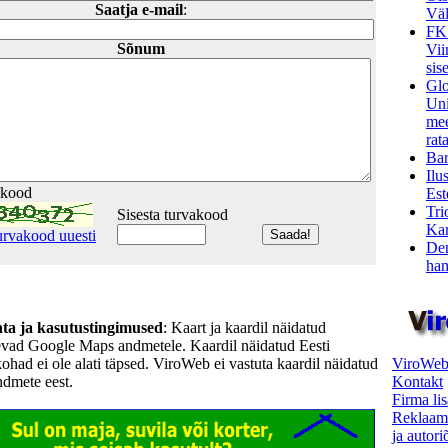
Saatja e-mail
:
Väl
FK
Sõnum
Vii
sis
Glo
Uni
mee
rata
Bar
Ilu
akood
Est
Tri
Sisesta turvakood
Kar
urvakood uuesti
Den
ham
hta ja kasutustingimused
: Kaart ja kaardil näidatud
evad Google Maps andmetele. Kaardil näidatud Eesti
ViroWeb
kohad ei ole alati täpsed. ViroWeb ei vastuta kaardil näidatud
Kontakt
ndmete eest.
Firma li
Reklaam
ja autor