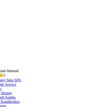
mati liitunud:
auty Skin SPA
de Service
i
 Beauty
ell Sophia
 Kardikeskus
smäe