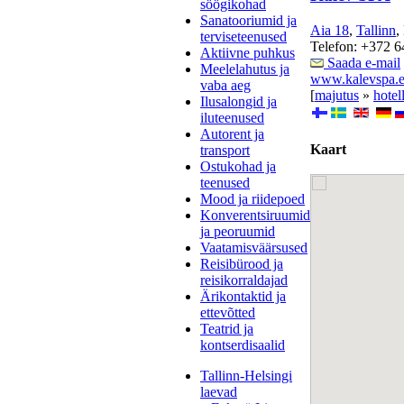
söögikohad
Sanatooriumid ja
Aia 18
,
Tallinn
,
terviseteenused
Telefon: +372 
Aktiivne puhkus
Saada e-mail
Meelelahutus ja
www.kalevspa.
vaba aeg
[
majutus
»
hotel
Ilusalongid ja
iluteenused
Autorent ja
Kaart
transport
Ostukohad ja
teenused
Mood ja riidepoed
Konverentsiruumid
ja peoruumid
Vaatamisväärsused
Reisibürood ja
reisikorraldajad
Ärikontaktid ja
ettevõtted
Teatrid ja
kontserdisaalid
Tallinn-Helsingi
laevad