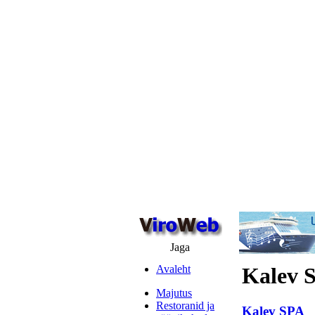
Jaga
Avaleht
Kalev 
Majutus
Restoranid ja
Kalev SPA