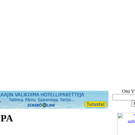
Otsi V
SPA