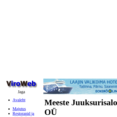
Jaga
Avaleht
Meeste Juuksurisal
Majutus
OÜ
Restoranid ja