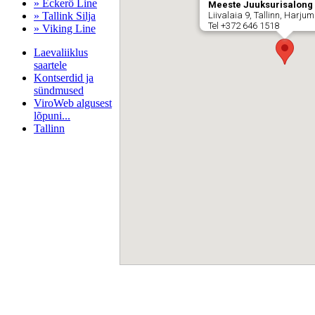
» Eckerö Line
Meeste Juuksurisalong
» Tallink Silja
Liivalaia 9, Tallinn, Harju
Tel +372 646 1518
» Viking Line
Laevaliiklus
saartele
Kontserdid ja
sündmused
ViroWeb algusest
lõpuni...
Tallinn
Pärnu majoitus
huoneisto.eu