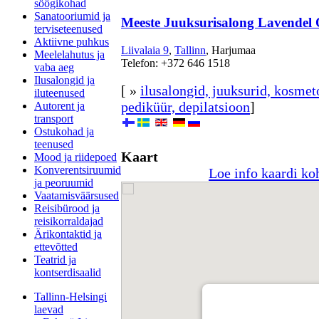
söögikohad
Sanatooriumid ja
Meeste Juuksurisalong Lavendel
terviseteenused
Aktiivne puhkus
Liivalaia 9
,
Tallinn
, Harjumaa
Meelelahutus ja
Telefon: +372 646 1518
vaba aeg
Ilusalongid ja
[ »
ilusalongid, juuksurid, kosmet
iluteenused
pediküür, depilatsioon
]
Autorent ja
transport
Ostukohad ja
teenused
Kaart
Mood ja riidepoed
Konverentsiruumid
Loe info kaardi ko
ja peoruumid
Vaatamisväärsused
Reisibürood ja
reisikorraldajad
Ärikontaktid ja
ettevõtted
Teatrid ja
kontserdisaalid
Tallinn-Helsingi
laevad