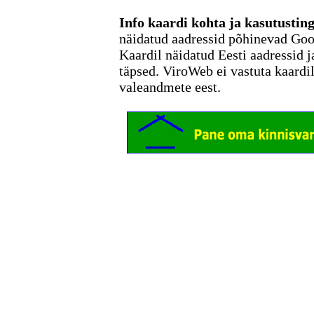
Info kaardi kohta ja kasutusti
näidatud aadressid põhinevad Go
Kaardil näidatud Eesti aadressid j
täpsed. ViroWeb ei vastuta kaardi
valeandmete eest.