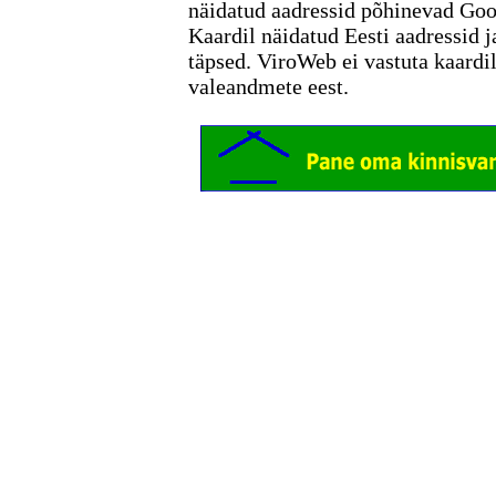
näidatud aadressid põhinevad Go
Kaardil näidatud Eesti aadressid j
täpsed. ViroWeb ei vastuta kaardi
valeandmete eest.