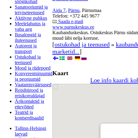
söögikohad
Sanatooriumid ja
Aida 7
,
Pärnu
, Pärnumaa
terviseteenused
Telefon: +372 445 9677
Aktiivne puhkus
Saada e-mail
Meelelahutus ja
www.parnukeskus.ee
vaba aeg
Kaubanduskeskus. Ostukeskus Pärnu südames
Ilusalongid ja
muud läbi nelja korruse.
iluteenused
[
ostukohad ja teenused
»
kauband
Autorent ja
marketid...
]
transport
Ostukohad ja
teenused
Mood ja riidepoed
Kaart
Konverentsiruumid
ja peoruumid
Loe info kaardi ko
Vaatamisväärsused
Reisibürood ja
reisikorraldajad
Ärikontaktid ja
ettevõtted
Teatrid ja
kontserdisaalid
Tallinn-Helsingi
laevad