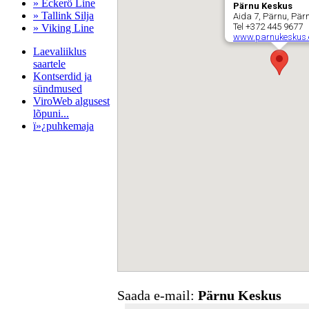
» Eckerö Line
Pärnu Keskus
» Tallink Silja
Aida 7, Pärnu, Pä
Tel +372 445 9677
» Viking Line
www.parnukeskus.
Laevaliiklus
saartele
Kontserdid ja
sündmused
ViroWeb algusest
lõpuni...
ï»¿puhkemaja
Pärnu majoitus
huoneisto.eu
Saada e-mail:
Pärnu Keskus