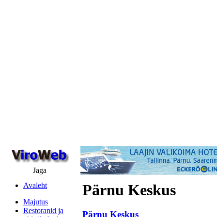
Jaga
Avaleht
Pärnu Keskus
Majutus
Restoranid ja
Pärnu Keskus