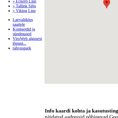
» Eckerö Line
» Tallink Silja
» Viking Line
Laevaliiklus
saartele
Kontserdid ja
sündmused
ViroWeb algusest
lõpuni...
rahvuspark
Pärnu majoitus
huoneisto.eu
Info kaardi kohta ja kasutusti
näidatud aadressid põhinevad Go