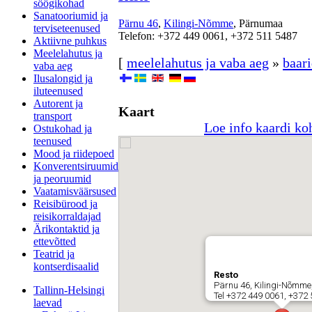
söögikohad
Sanatooriumid ja
Pärnu 46
,
Kilingi-Nõmme
, Pärnumaa
terviseteenused
Telefon: +372 449 0061, +372 511 5487
Aktiivne puhkus
Meelelahutus ja
[
meelelahutus ja vaba aeg
»
baar
vaba aeg
Ilusalongid ja
iluteenused
Autorent ja
Kaart
transport
Loe info kaardi ko
Ostukohad ja
teenused
Mood ja riidepoed
Konverentsiruumid
ja peoruumid
Vaatamisväärsused
Reisibürood ja
reisikorraldajad
Ärikontaktid ja
ettevõtted
Teatrid ja
kontserdisaalid
Resto
Pärnu 46, Kilingi-Nõmm
Tallinn-Helsingi
Tel +372 449 0061, +372
laevad