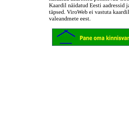
Kaardil näidatud Eesti aadressid j
täpsed. ViroWeb ei vastuta kaardi
valeandmete eest.