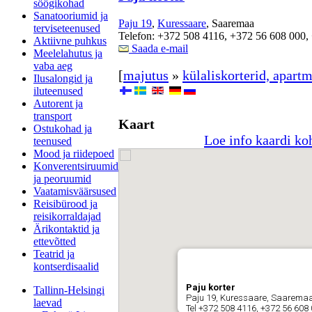
söögikohad
Sanatooriumid ja
Paju 19
,
Kuressaare
, Saaremaa
terviseteenused
Telefon: +372 508 4116, +372 56 608 000,
Aktiivne puhkus
Saada e-mail
Meelelahutus ja
vaba aeg
[
majutus
»
külaliskorterid, apart
Ilusalongid ja
iluteenused
Autorent ja
transport
Kaart
Ostukohad ja
Loe info kaardi ko
teenused
Mood ja riidepoed
Konverentsiruumid
ja peoruumid
Vaatamisväärsused
Reisibürood ja
reisikorraldajad
Ärikontaktid ja
ettevõtted
Teatrid ja
kontserdisaalid
Paju korter
Tallinn-Helsingi
Paju 19, Kuressaare, Saarema
laevad
Tel +372 508 4116, +372 56 608