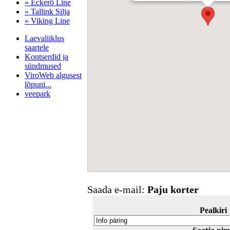
» Eckerö Line
» Tallink Silja
» Viking Line
Laevaliiklus
saartele
Kontserdid ja
sündmused
ViroWeb algusest
lõpuni...
veepark
Pärnu majoitus
huoneisto.eu
Saada e-mail:
Paju korter
Pealkiri