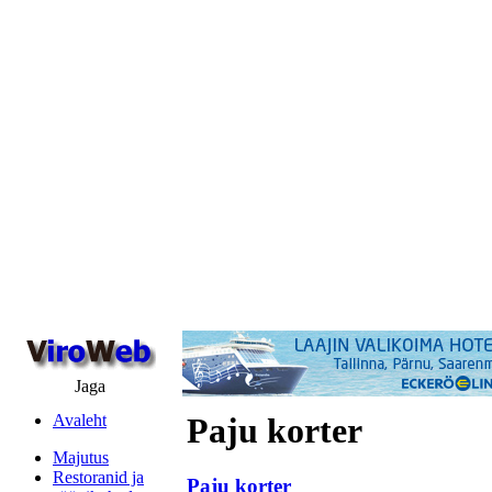
Jaga
Avaleht
Paju korter
Majutus
Restoranid ja
Paju korter