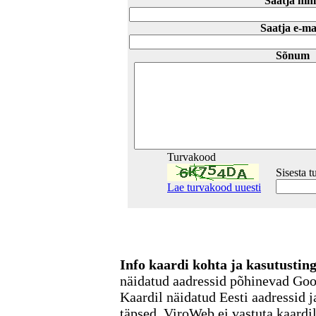
Saatja nim
Saatja e-ma
Sõnum
Turvakood
Sisesta 
Lae turvakood uuesti
Info kaardi kohta ja kasutusti
näidatud aadressid põhinevad Go
Kaardil näidatud Eesti aadressid j
täpsed. ViroWeb ei vastuta kaardi