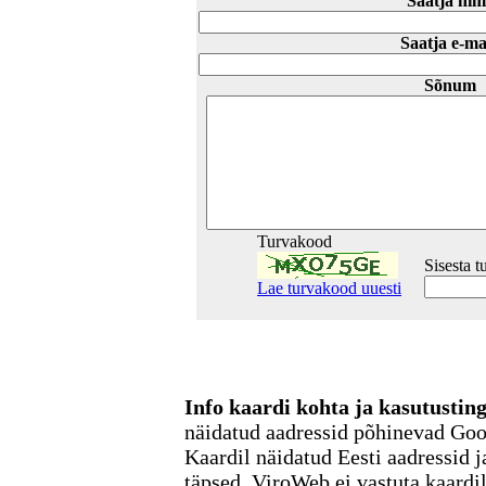
Saatja nim
Saatja e-ma
Sõnum
Turvakood
Sisesta 
Lae turvakood uuesti
Info kaardi kohta ja kasutusti
näidatud aadressid põhinevad Go
Kaardil näidatud Eesti aadressid j
täpsed. ViroWeb ei vastuta kaardi