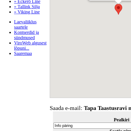
» Eckerö Line
» Tallink Silja
» Viking Line
Laevaliiklus
saartele
Kontserdid ja
sündmused
ViroWeb algusest
lõpuni...
Saaremaa
Pärnu majoitus
huoneisto.eu
Saada e-mail:
Tapa Taastusravi 
Pealkiri