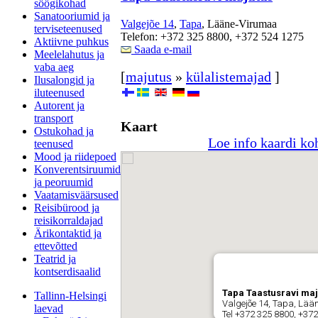
söögikohad
Sanatooriumid ja
Valgejõe 14
,
Tapa
, Lääne-Virumaa
terviseteenused
Telefon: +372 325 8800, +372 524 1275
Aktiivne puhkus
Saada e-mail
Meelelahutus ja
vaba aeg
[
majutus
»
külalistemajad
]
Ilusalongid ja
iluteenused
Autorent ja
transport
Kaart
Ostukohad ja
Loe info kaardi ko
teenused
Mood ja riidepoed
Konverentsiruumid
ja peoruumid
Vaatamisväärsused
Reisibürood ja
reisikorraldajad
Ärikontaktid ja
ettevõtted
Teatrid ja
kontserdisaalid
Tapa Taastusravi maj
Tallinn-Helsingi
Valgejõe 14, Tapa, Lää
laevad
Tel +372 325 8800, +37