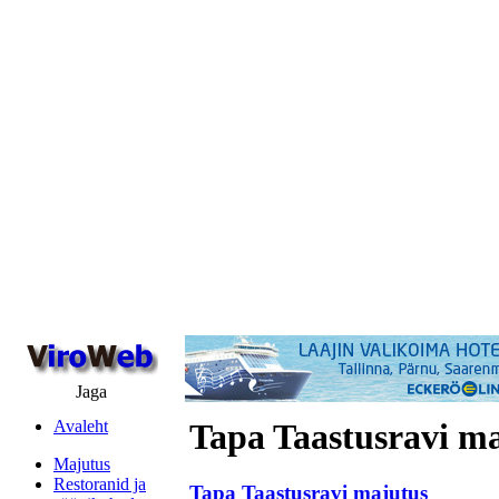
Jaga
Avaleht
Tapa Taastusravi m
Majutus
Restoranid ja
Tapa Taastusravi majutus