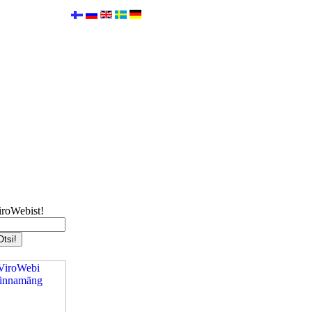
iroWebist!