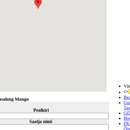
Vii
Be
lusalong Mango
Gui
Tax
Pealkiri
GD
Hot
Saatja nimi
:
FK
Õi