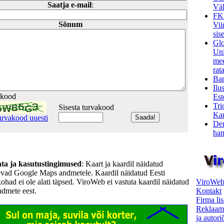
Saatja e-mail
:
Väl
FK
Sõnum
Vii
sis
Glo
Uni
mee
rata
Bar
Ilu
akood
Est
Tri
Sisesta turvakood
Kar
urvakood uuesti
Den
ham
hta ja kasutustingimused
: Kaart ja kaardil näidatud
evad Google Maps andmetele. Kaardil näidatud Eesti
ViroWeb
kohad ei ole alati täpsed. ViroWeb ei vastuta kaardil näidatud
Kontakt
ndmete eest.
Firma li
Reklaam
ja autor