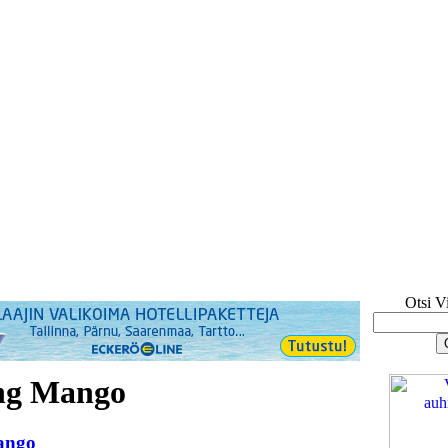
Otsi V
ong Mango
ango