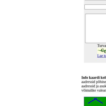
Turv
Lae t
Info kaardi ko
aadressid põhin
aadressid ja asu
võimalike valea