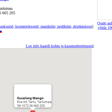
Tartumaa
6 665 205
Osale au
juuksurid, kosmetoloogid, maniküür, pediküür, depilatsioon
]
võida 10
Loe info kaardi kohta ja kasutustingimused
.
Ilusalong Mango
Riia 69, Tartu, Tartumaa
Tel +372 56 665 205