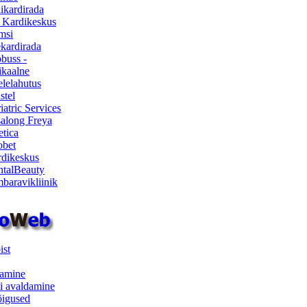
ikardirada
 Kardikeskus
msi
ekardirada
buss -
kaalne
lelahutus
stel
iatric Services
salong Freya
etica
obet
dikeskus
talBeauty
baravikliinik
ist
samine
i avaldamine
iõigused