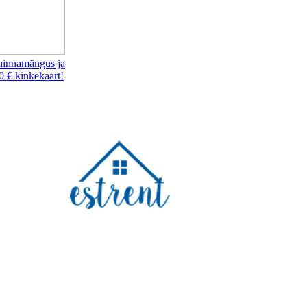
hinnamängus ja
0 € kinkekaart!