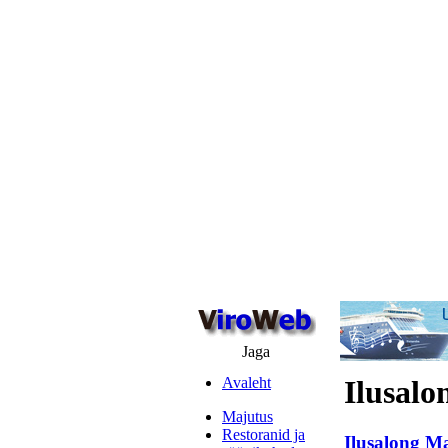
Jaga
Avaleht
Ilusal
Majutus
Restoranid ja
Ilusalong M