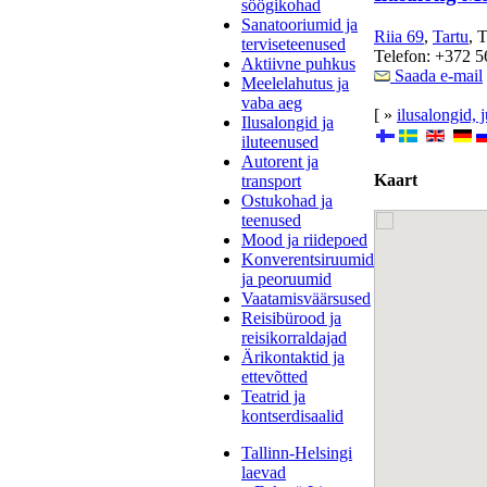
söögikohad
Sanatooriumid ja
Riia 69
,
Tartu
, 
terviseteenused
Telefon: +372 5
Aktiivne puhkus
Saada e-mail
Meelelahutus ja
vaba aeg
[ »
ilusalongid, 
Ilusalongid ja
iluteenused
Autorent ja
Kaart
transport
Ostukohad ja
teenused
Mood ja riidepoed
Konverentsiruumid
ja peoruumid
Vaatamisväärsused
Reisibürood ja
reisikorraldajad
Ärikontaktid ja
ettevõtted
Teatrid ja
kontserdisaalid
Tallinn-Helsingi
laevad