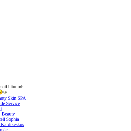
mati liitunud:
auty Skin SPA
de Service
i
 Beauty
ell Sophia
 Kardikeskus
smäe