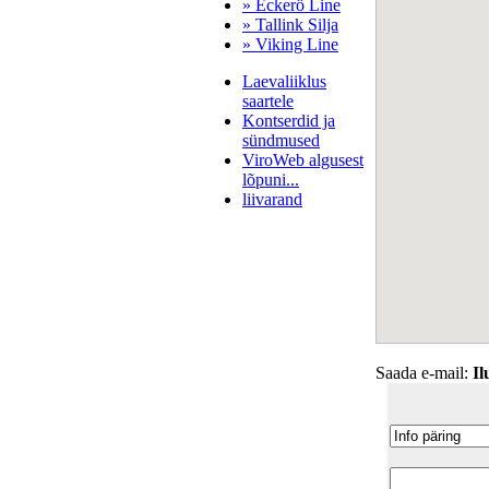
» Eckerö Line
» Tallink Silja
» Viking Line
Laevaliiklus
saartele
Kontserdid ja
sündmused
ViroWeb algusest
lõpuni...
liivarand
Pärnu majoitus
huoneisto.eu
Saada e-mail:
I