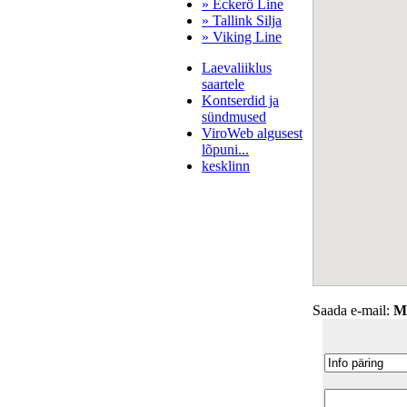
» Eckerö Line
» Tallink Silja
» Viking Line
Laevaliiklus
saartele
Kontserdid ja
sündmused
ViroWeb algusest
lõpuni...
kesklinn
Pärnu majoitus
huoneisto.eu
Saada e-mail:
M