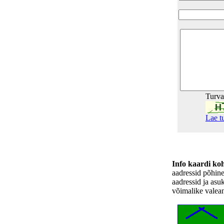
Turv
Lae t
Info kaardi ko
aadressid põhin
aadressid ja asu
võimalike valea