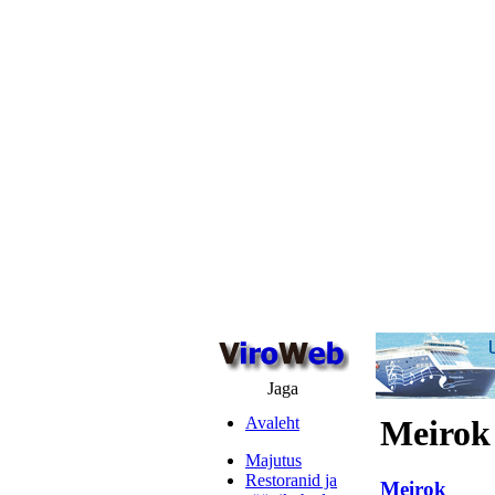
Jaga
Avaleht
Meirok
Majutus
Restoranid ja
Meirok