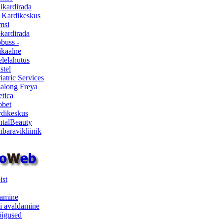
ikardirada
 Kardikeskus
msi
ekardirada
buss -
kaalne
lelahutus
stel
iatric Services
salong Freya
etica
obet
dikeskus
talBeauty
baravikliinik
ist
samine
i avaldamine
iõigused