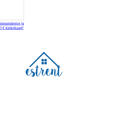
hinnamängus ja
0 € kinkekaart!