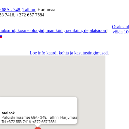
e 68A - 348
,
Tallinn
, Harjumaa
553 7416, +372 657 7584
Osale au
juuksurid, kosmetoloogid, maniküür, pediküür, depilatsioon
]
võida 10
Loe info kaardi kohta ja kasutustingimused
.
Meirok
Paldiski maantee 68A - 348, Tallinn, Harjumaa
Tel +372 553 7416, +372 657 7584