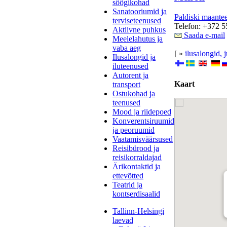
söögikohad
Sanatooriumid ja
Paldiski maante
terviseteenused
Telefon: +372 
Aktiivne puhkus
Saada e-mail
Meelelahutus ja
vaba aeg
[ »
ilusalongid, 
Ilusalongid ja
iluteenused
Autorent ja
Kaart
transport
Ostukohad ja
teenused
Mood ja riidepoed
Konverentsiruumid
ja peoruumid
Vaatamisväärsused
Reisibürood ja
reisikorraldajad
Ärikontaktid ja
ettevõtted
Teatrid ja
kontserdisaalid
Tallinn-Helsingi
laevad