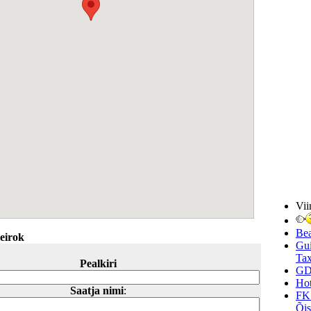
Vii
Be
eirok
Gui
Tax
Pealkiri
GD
Hot
Saatja nimi
:
FK
Õi