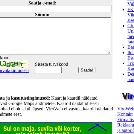
Saatja e-mail
:
Väl
FK
Sõnum
Vii
sis
Glo
Uni
mee
rata
Bar
Ilu
akood
Est
Tri
Sisesta turvakood
Kar
urvakood uuesti
Den
ham
hta ja kasutustingimused
: Kaart ja kaardil näidatud
evad Google Maps andmetele. Kaardil näidatud Eesti
ViroWeb
kohad ei ole alati täpsed. ViroWeb ei vastuta kaardil näidatud
Kontakt
ndmete eest.
Firma li
Reklaam
ja autor