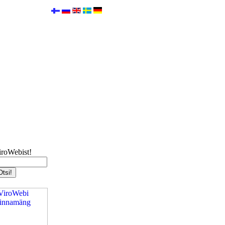
iroWebist!