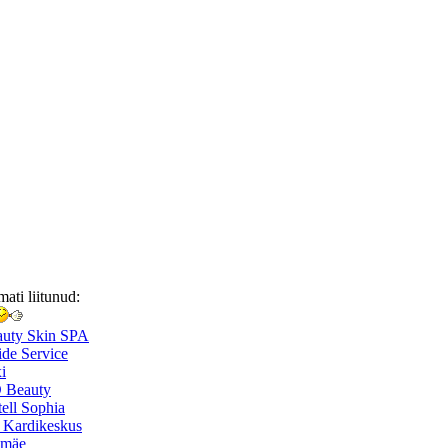
mati liitunud:
auty Skin SPA
de Service
i
 Beauty
ell Sophia
 Kardikeskus
smäe