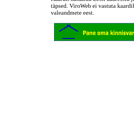
täpsed. ViroWeb ei vastuta kaardi
valeandmete eest.