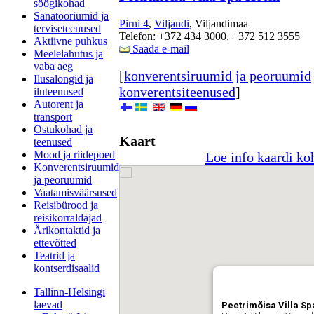
söögikohad
Sanatooriumid ja
Pirni 4
,
Viljandi
, Viljandimaa
terviseteenused
Telefon: +372 434 3000, +372 512 3555
Aktiivne puhkus
Saada e-mail
Meelelahutus ja
vaba aeg
[
konverentsiruumid ja peoruumid
Ilusalongid ja
konverentsiteenused
]
iluteenused
Autorent ja
transport
Ostukohad ja
Kaart
teenused
Mood ja riidepoed
Loe info kaardi ko
Konverentsiruumid
ja peoruumid
Vaatamisväärsused
Reisibürood ja
reisikorraldajad
Ärikontaktid ja
ettevõtted
Teatrid ja
kontserdisaalid
Tallinn-Helsingi
laevad
Peetrimõisa Villa Sp