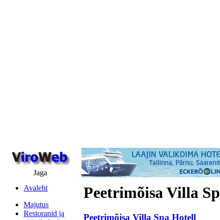
Jaga
Avaleht
Peetrimõisa Villa Sp
Majutus
Restoranid ja
Peetrimõisa Villa Spa Hotell