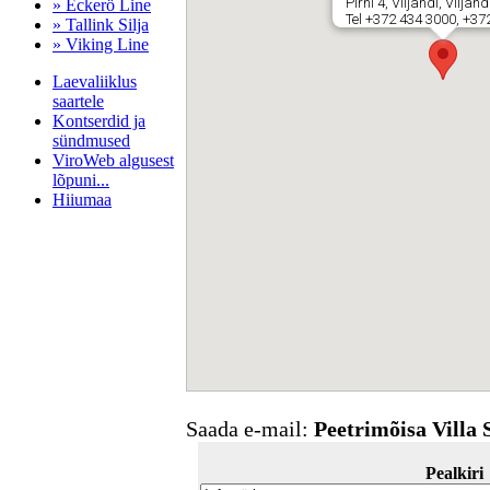
Pirni 4, Viljandi, Vilja
» Eckerö Line
Tel +372 434 3000, +37
» Tallink Silja
» Viking Line
Laevaliiklus
saartele
Kontserdid ja
sündmused
ViroWeb algusest
lõpuni...
Hiiumaa
Pärnu majoitus
huoneisto.eu
Saada e-mail:
Peetrimõisa Villa 
Pealkiri