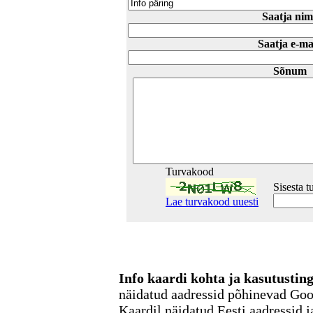
Saatja nim
Saatja e-ma
Sõnum
Turvakood
Sisesta 
Lae turvakood uuesti
Info kaardi kohta ja kasutusti
näidatud aadressid põhinevad Go
Kaardil näidatud Eesti aadressid j