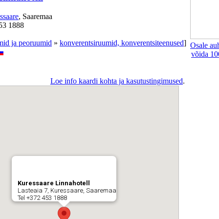
ssaare
, Saaremaa
453 1888
mid ja peoruumid
»
konverentsiruumid, konverentsiteenused
]
Osale au
võida 10
Loe info kaardi kohta ja kasutustingimused
.
Kuressaare Linnahotell
Lasteaia 7, Kuressaare, Saaremaa
Tel +372 453 1888