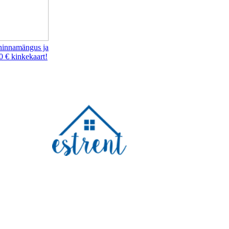
hinnamängus ja
0 € kinkekaart!