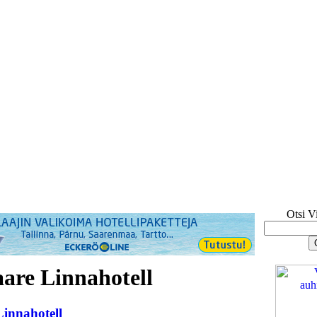
Otsi V
are Linnahotell
Linnahotell