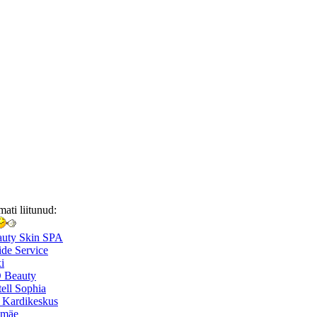
mati liitunud:
auty Skin SPA
de Service
i
 Beauty
ell Sophia
 Kardikeskus
smäe