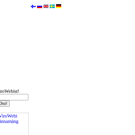
iroWebist!