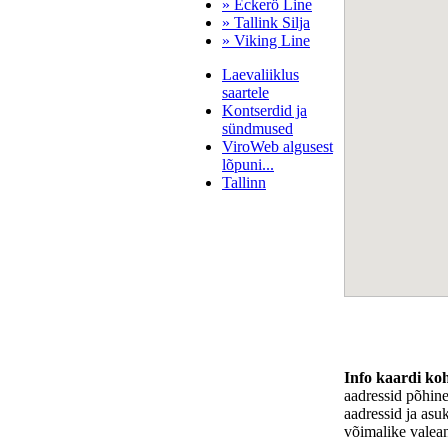
» Eckerö Line
» Tallink Silja
» Viking Line
Laevaliiklus
saartele
Kontserdid ja
sündmused
ViroWeb algusest
lõpuni...
Tallinn
Pärnu majoitus
huoneisto.eu
Info kaardi ko
aadressid põhin
aadressid ja asu
võimalike valea