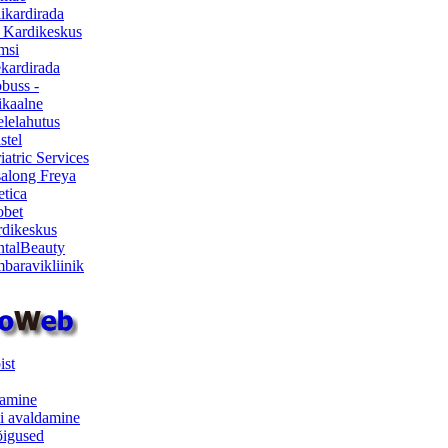
ikardirada
 Kardikeskus
msi
ekardirada
buss -
kaalne
lelahutus
stel
iatric Services
salong Freya
etica
obet
dikeskus
talBeauty
baravikliinik
ist
samine
i avaldamine
iõigused