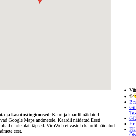
Vii
Be
Gui
Tax
hta ja kasutustingimused
: Kaart ja kaardil näidatud
GD
evad Google Maps andmetele. Kaardil näidatud Eesti
Hot
kohad ei ole alati täpsed. ViroWeb ei vastuta kaardil näidatud
FK
ndmete eest.
Õi