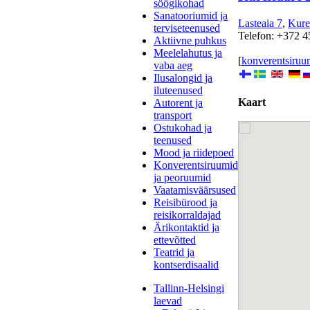
söögikohad
Sanatooriumid ja
Lasteaia 7
,
Kure
terviseteenused
Telefon: +372 
Aktiivne puhkus
Meelelahutus ja
[
konverentsiruu
vaba aeg
Ilusalongid ja
iluteenused
Kaart
Autorent ja
transport
Ostukohad ja
teenused
Mood ja riidepoed
Konverentsiruumid
ja peoruumid
Vaatamisväärsused
Reisibürood ja
reisikorraldajad
Ärikontaktid ja
ettevõtted
Teatrid ja
kontserdisaalid
Tallinn-Helsingi
laevad