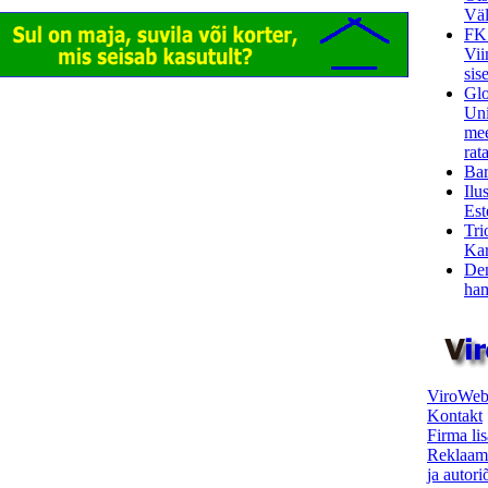
Väl
FK
Vii
sis
Glo
Uni
mee
rata
Bar
Ilu
Est
Tri
Kar
Den
ham
ViroWeb
Kontakt
Firma li
Reklaam
ja autor