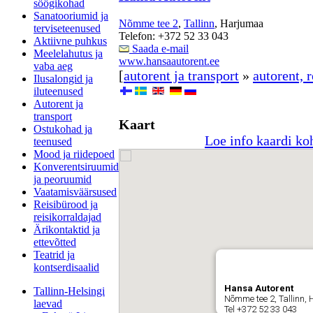
söögikohad
Sanatooriumid ja
Nõmme tee 2
,
Tallinn
, Harjumaa
terviseteenused
Telefon: +372 52 33 043
Aktiivne puhkus
Saada e-mail
Meelelahutus ja
www.hansaautorent.ee
vaba aeg
[
autorent ja transport
»
autorent, 
Ilusalongid ja
iluteenused
Autorent ja
transport
Kaart
Ostukohad ja
Loe info kaardi ko
teenused
Mood ja riidepoed
Konverentsiruumid
ja peoruumid
Vaatamisväärsused
Reisibürood ja
reisikorraldajad
Ärikontaktid ja
ettevõtted
Teatrid ja
kontserdisaalid
Hansa Autorent
Tallinn-Helsingi
Nõmme tee 2, Tallinn,
laevad
Tel +372 52 33 043