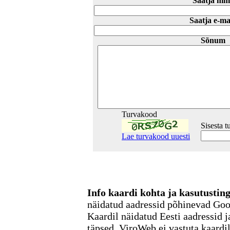
Saatja nim
Saatja e-ma
Sõnum
Turvakood
Sisesta 
Lae turvakood uuesti
Info kaardi kohta ja kasutusti
näidatud aadressid põhinevad Go
Kaardil näidatud Eesti aadressid j
täpsed. ViroWeb ei vastuta kaardi