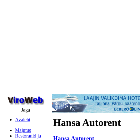
Jaga
Avaleht
Hansa Autorent
Majutus
Restoranid ja
Hansa Autorent