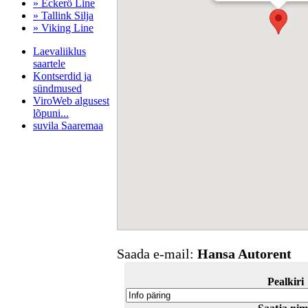
» Eckerö Line
» Tallink Silja
» Viking Line
Laevaliiklus
saartele
Kontserdid ja
sündmused
ViroWeb algusest
lõpuni...
suvila Saaremaa
Pärnu majoitus
huoneisto.eu
Saada e-mail:
Hansa Autorent
Pealkiri