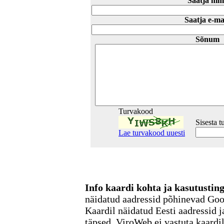
Saatja nim
Saatja e-ma
Sõnum
Turvakood
Sisesta 
Lae turvakood uuesti
Info kaardi kohta ja kasutusti
näidatud aadressid põhinevad Go
Kaardil näidatud Eesti aadressid j
täpsed. ViroWeb ei vastuta kaardi