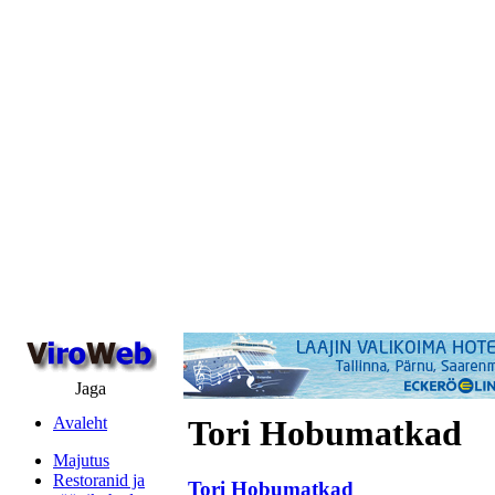
Jaga
Avaleht
Tori Hobumatkad
Majutus
Restoranid ja
Tori Hobumatkad