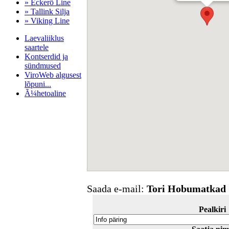
» Eckerö Line
» Tallink Silja
» Viking Line
Laevaliiklus
saartele
Kontserdid ja
sündmused
ViroWeb algusest
lõpuni...
Ã¼hetoaline
Pärnu majoitus
huoneisto.eu
Saada e-mail:
Tori Hobumatkad
Pealkiri