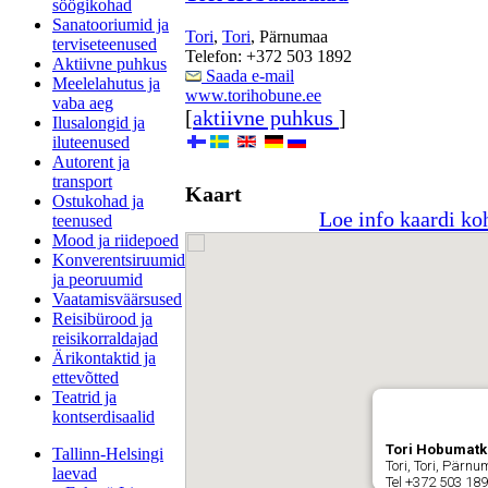
söögikohad
Sanatooriumid ja
Tori
,
Tori
, Pärnumaa
terviseteenused
Telefon: +372 503 1892
Aktiivne puhkus
Saada e-mail
Meelelahutus ja
www.torihobune.ee
vaba aeg
[
aktiivne puhkus
]
Ilusalongid ja
iluteenused
Autorent ja
transport
Kaart
Ostukohad ja
Loe info kaardi ko
teenused
Mood ja riidepoed
Konverentsiruumid
ja peoruumid
Vaatamisväärsused
Reisibürood ja
reisikorraldajad
Ärikontaktid ja
ettevõtted
Teatrid ja
kontserdisaalid
Tori Hobumat
Tallinn-Helsingi
Tori, Tori, Pärn
laevad
Tel +372 503 18